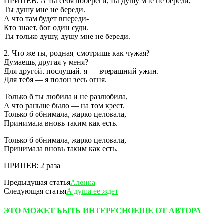
ПРИПЕВ: А ты себя побереги, ты душу мне не береди,
Ты душу мне не береди.
А что там будет впереди-
Кто знает, бог один суди.
Ты только душу, душу мне не береди.
2. Что же ты, родная, смотришь как чужая?
Думаешь, другая у меня?
Для другой, послушай, я — вчерашний ужин,
Для тебя — я полон весь огня.
Только б ты любила и не разлюбила,
А что раньше было — на том крест.
Только б обнимала, жарко целовала,
Принимала вновь таким как есть.
Только б обнимала, жарко целовала,
Принимала вновь таким как есть.
ПРИПЕВ: 2 раза
Предыдущая статья
Аленка
Следующая статья
А душа ее ждет
ЭТО МОЖЕТ БЫТЬ ИНТЕРЕСНО
ЕЩЕ ОТ АВТОРА