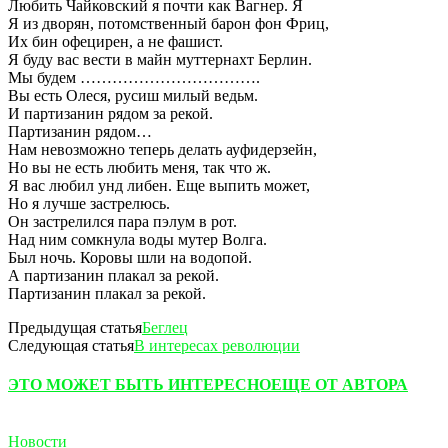
Любить Чайковский я почти как Вагнер. Я
Я из дворян, потомственный барон фон Фриц,
Их бин офецирен, а не фашист.
Я буду вас вести в майн муттернахт Берлин.
Мы будем …………………………….
Вы есть Олеся, русиш милый ведьм.
И партизанин рядом за рекой.
Партизанин рядом…
Нам невозможно теперь делать ауфидерзейн,
Но вы не есть любить меня, так что ж.
Я вас любил унд либен. Еще выпить может,
Но я лучше застрелюсь.
Он застрелился пара пэлум в рот.
Над ним сомкнула воды мутер Волга.
Был ночь. Коровы шли на водопой.
А партизанин плакал за рекой.
Партизанин плакал за рекой.
Предыдущая статья
Беглец
Следующая статья
В интересах революции
ЭТО МОЖЕТ БЫТЬ ИНТЕРЕСНО
ЕЩЕ ОТ АВТОРА
Новости