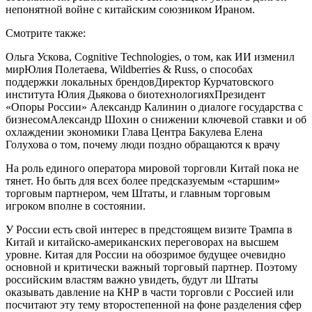
непонятной войне с китайским союзником Ираном.
Смотрите также:
Ольга Ускова, Cognitive Technologies, о том, как ИИ изменил
мирЮлия Полетаева, Wildberries & Russ, о способах
поддержки локальных брендовДиректор Курчатовского
института Юлия Дьякова о биотехнологияхПрезидент
«Опоры России» Александр Калинин о диалоге государства с
бизнесомАлександр Шохин о снижении ключевой ставки и об
охлаждении экономики Глава Центра Бакулева Елена
Голухова о том, почему люди поздно обращаются к врачу
На роль единого оператора мировой торговли Китай пока не
тянет. Но быть для всех более предсказуемым «старшим»
торговым партнером, чем Штаты, и главным торговым
игроком вполне в состоянии.
У России есть свой интерес в предстоящем визите Трампа в
Китай и китайско-американских переговорах на высшем
уровне. Китая для России на обозримое будущее очевидно
основной и критически важный торговый партнер. Поэтому
российским властям важно увидеть, будут ли Штаты
оказывать давление на КНР в части торговли с Россией или
посчитают эту тему второстепенной на фоне разделения сфер