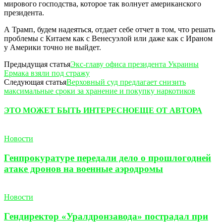
мирового господства, которое так волнует американского
президента.
А Трамп, будем надеяться, отдает себе отчет в том, что решать
проблемы с Китаем как с Венесуэлой или даже как с Ираном
у Америки точно не выйдет.
Предыдущая статья
Экс-главу офиса президента Украины
Ермака взяли под стражу
Следующая статья
Верховный суд предлагает снизить
максимальные сроки за хранение и покупку наркотиков
ЭТО МОЖЕТ БЫТЬ ИНТЕРЕСНО
ЕЩЕ ОТ АВТОРА
Новости
Генпрокуратуре передали дело о прошлогодней
атаке дронов на военные аэродромы
Новости
Гендиректор «Уралдронзавода» пострадал при