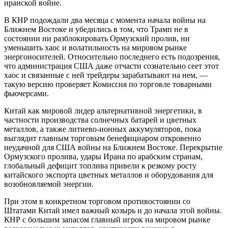
иранской войне.
В КНР подождали два месяца с момента начала войны на
Ближнем Востоке и убедились в том, что Трамп не в
состоянии ни разблокировать Ормузский пролив, ни
уменьшить хаос и волатильность на мировом рынке
энергоносителей. Относительно последнего есть подозрения,
что администрация США даже отчасти сознательно сеет этот
хаос и связанные с ней трейдеры зарабатывают на нем, —
такую версию проверяет Комиссия по торговле товарными
фьючерсами.
Китай как мировой лидер альтернативной энергетики, в
частности производства солнечных батарей и цветных
металлов, а также литиево-ионных аккумуляторов, пока
выглядит главным торговым бенефициаром откровенно
неудачной для США войны на Ближнем Востоке. Перекрытие
Ормузского пролива, удары Ирана по арабским странам,
глобальный дефицит топлива привели к резкому росту
китайского экспорта цветных металлов и оборудования для
возобновляемой энергии.
При этом в конкретном торговом противостоянии со
Штатами Китай имел важный козырь и до начала этой войны.
КНР с большим запасом главный игрок на мировом рынке