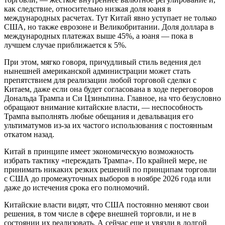
как следствие, относительно низкая доля юаня в
международных расчетах. Тут Китай явно уступает не только
США, но также еврозоне и Великобритании. Доля доллара в
международных платежах выше 45%, а юаня — пока в
лучшем случае приближается к 5%.
При этом, мягко говоря, причудливый стиль ведения дел
нынешней американской администрации может стать
препятствием для реализации любой торговой сделки с
Китаем, даже если она будет согласована в ходе переговоров
Дональда Трампа и Си Цзиньпина. Главное, на что безусловно
обращают внимание китайские власти, — неспособность
Трампа выполнять любые обещания и девальвация его
ультиматумов из-за их частого использования с постоянным
откатом назад.
Китай в принципе имеет экономическую возможность
избрать тактику «переждать Трампа». По крайней мере, не
принимать никаких резких решений по принципам торговли
с США до промежуточных выборов в ноябре 2026 года или
даже до истечения срока его полномочий.
Китайские власти видят, что США постоянно меняют свои
решения, в том числе в сфере внешней торговли, и не в
состоянии их реализовать. А сейчас еще и увязли в долгой