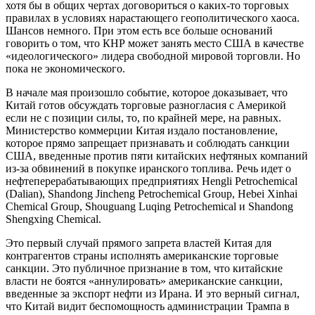
хотя бы в общих чертах договориться о каких-то торговых
правилах в условиях нарастающего геополитического хаоса.
Шансов немного. При этом есть все больше оснований
говорить о том, что КНР может занять место США в качестве
«идеологического» лидера свободной мировой торговли. Но
пока не экономического.
В начале мая произошло событие, которое доказывает, что
Китай готов обсуждать торговые разногласия с Америкой
если не с позиции силы, то, по крайней мере, на равных.
Министерство коммерции Китая издало постановление,
которое прямо запрещает признавать и соблюдать санкции
США, введенные против пяти китайских нефтяных компаний
из-за обвинений в покупке иранского топлива. Речь идет о
нефтеперерабатывающих предприятиях Hengli Petrochemical
(Dalian), Shandong Jincheng Petrochemical Group, Hebei Xinhai
Chemical Group, Shouguang Luqing Petrochemical и Shandong
Shengxing Chemical.
Это первый случай прямого запрета властей Китая для
контрагентов страны исполнять американские торговые
санкции. Это публичное признание в том, что китайские
власти не боятся «аннулировать» американские санкции,
введенные за экспорт нефти из Ирана. И это верный сигнал,
что Китай видит беспомощность администрации Трампа в