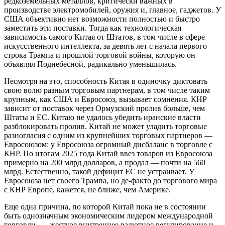
редкоземельных металлов, критически важных в
производстве электромобилей, оружия и, главное, гаджетов. У
США объективно нет возможности полностью и быстро
заместить эти поставки. Тогда как технологическая
зависимость самого Китая от Штатов, в том числе в сфере
искусственного интеллекта, за девять лет с начала первого
строка Трампа и прошлой торговой войны, которую он
объявлял Поднебесной, радикально уменьшилась.
Несмотря на это, способность Китая в одиночку диктовать
свою волю разным торговым партнерам, в том числе таким
крупным, как США и Евросоюз, вызывает сомнения. КНР
зависит от поставок через Ормузский пролив больше, чем
Штаты и ЕС. Китаю не удалось убедить иранские власти
разблокировать пролив. Китай не может уладить торговые
разногласия с одним из крупнейших торговых партнеров —
Евросоюзом: у Евросоюза огромный дисбаланс в торговле с
КНР. По итогам 2025 года Китай ввез товаров из Евросоюза
примерно на 200 млрд долларов, а продал — почти на 560
млрд. Естественно, такой дефицит ЕС не устраивает. У
Евросоюза нет своего Трампа, но де-факто до торгового мира
с КНР Европе, кажется, не ближе, чем Америке.
Еще одна причина, по которой Китай пока не в состоянии
быть однозначным экономическим лидером международной
торговли, — жесткое внутреннее валютное регулирование и,