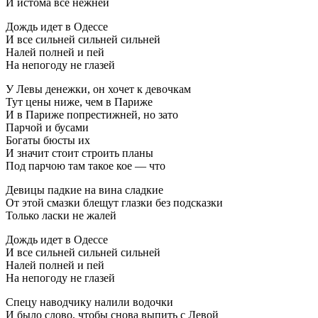
И истома все нежней
Дождь идет в Одессе
И все сильней сильней сильней
Налей полней и пей
На непогоду не глазей
У Левы денежки, он хочет к девочкам
Тут цены ниже, чем в Париже
И в Париже попрестижней, но зато
Парчой и бусами
Богаты бюсты их
И значит стоит строить планы
Под парчою там такое кое — что
Девицы падкие на вина сладкие
От этой смазки блещут глазки без подсказки
Только ласки не жалей
Дождь идет в Одессе
И все сильней сильней сильней
Налей полней и пей
На непогоду не глазей
Спецу наводчику налили водочки
И было слово, чтобы снова выпить с Левой