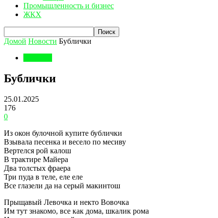
Промышленность и бизнес
ЖКХ
Домой
Новости
Бублички
Новости
Бублички
25.01.2025
176
0
Из окон булочной купите бублички
Взывала песенка и весело по месиву
Вертелся рой калош
В трактире Майера
Два толстых фраера
Три пуда в теле, еле еле
Все глазели да на серый макинтош
Прыщавый Левочка и некто Вовочка
Им тут знакомо, все как дома, шкалик рома