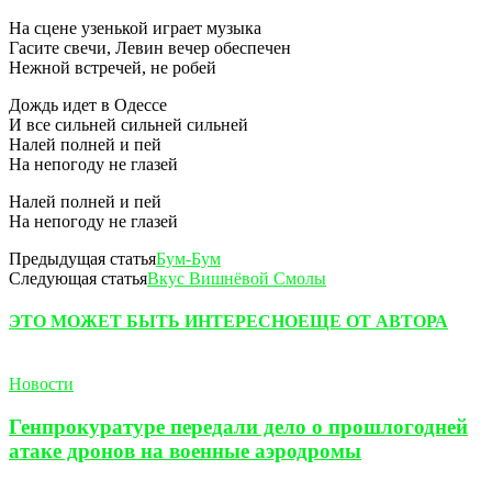
На сцене узенькой играет музыка
Гасите свечи, Левин вечер обеспечен
Нежной встречей, не робей
Дождь идет в Одессе
И все сильней сильней сильней
Налей полней и пей
На непогоду не глазей
Налей полней и пей
На непогоду не глазей
Предыдущая статья
Бум-Бум
Следующая статья
Вкус Вишнёвой Смолы
ЭТО МОЖЕТ БЫТЬ ИНТЕРЕСНО
ЕЩЕ ОТ АВТОРА
Новости
Генпрокуратуре передали дело о прошлогодней
атаке дронов на военные аэродромы