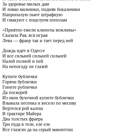
За здоровье милых дам
И ловко мальчики, подняв бокальчики
Напропалую пьют штрафную
И смакуют с поцелуем пополам
«Приятно ежели клиенты вежливы»
Сказала Рая, вся играя
Лева — фраер так и тает перед ней
Дождь идет в Одессе
И все сильней сильней сильней
Налей полней и пей
На непогоду не глазей
Купите бублички
Горячи бублички
Гоните рублички
Да поскорей
Из окон булочной купите бублички
Взывала песенка и весело по месиву
Вертелся рой калош
В трактире Майера
Два толстых фраера
Три пуда в теле, еле еле
Все глазели да на серый макинтош