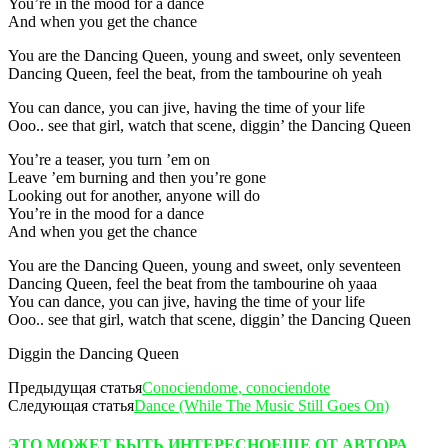
You’re in the mood for a dance
And when you get the chance
You are the Dancing Queen, young and sweet, only seventeen
Dancing Queen, feel the beat, from the tambourine oh yeah
You can dance, you can jive, having the time of your life
Ooo.. see that girl, watch that scene, diggin’ the Dancing Queen
You’re a teaser, you turn ’em on
Leave ’em burning and then you’re gone
Looking out for another, anyone will do
You’re in the mood for a dance
And when you get the chance
You are the Dancing Queen, young and sweet, only seventeen
Dancing Queen, feel the beat from the tambourine oh yaaa
You can dance, you can jive, having the time of your life
Ooo.. see that girl, watch that scene, diggin’ the Dancing Queen
Diggin the Dancing Queen
Предыдущая статья
Conociendome, conociendote
Следующая статья
Dance (While The Music Still Goes On)
ЭТО МОЖЕТ БЫТЬ ИНТЕРЕСНО
ЕЩЕ ОТ АВТОРА