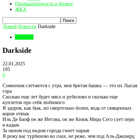
Промышленность и бизнес
ЖКХ
Домой
Новости
Darkside
Новости
Darkside
22.01.2025
195
0
Сомнения слетаются с утра, моя бритая башка — это их Лысая
гора
Сколько еще лет будет мясо и рубилово и сколько еще
куплетов про себя любимого
Я здоров, как бык, но смертельно болен, ведь от священных
коров отвык
Иль Де Баоф он же Иегова, он же Князь Мира Сего сует перо
в кадык
За окном под видом города гниет нарыв
Я режу вас турбиною во снах, не реже, чем под Аль-Джазиру,