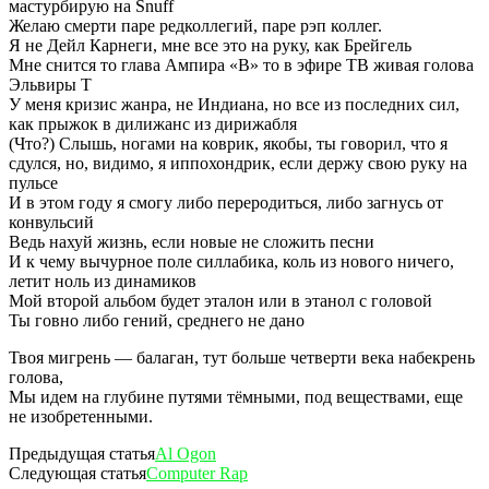
мастурбирую на Snuff
Желаю смерти паре редколлегий, паре рэп коллег.
Я не Дейл Карнеги, мне все это на руку, как Брейгель
Мне снится то глава Ампира «В» то в эфире ТВ живая голова
Эльвиры Т
У меня кризис жанра, не Индиана, но все из последних сил,
как прыжок в дилижанс из дирижабля
(Что?) Слышь, ногами на коврик, якобы, ты говорил, что я
сдулся, но, видимо, я иппохондрик, если держу свою руку на
пульсе
И в этом году я смогу либо переродиться, либо загнусь от
конвульсий
Ведь нахуй жизнь, если новые не сложить песни
И к чему вычурное поле силлабика, коль из нового ничего,
летит ноль из динамиков
Мой второй альбом будет эталон или в этанол с головой
Ты говно либо гений, среднего не дано
Твоя мигрень — балаган, тут больше четверти века набекрень
голова,
Мы идем на глубине путями тёмными, под веществами, еще
не изобретенными.
Предыдущая статья
Al Ogon
Следующая статья
Computer Rap