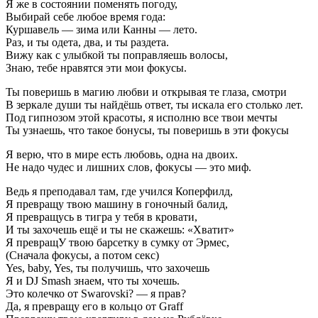
Я же в состоянии поменять погоду,
Выбирай себе любое время года:
Куршавель — зима или Канны — лето.
Раз, и ты одета, два, и ты раздета.
Вижу как с улыбкой ты поправляешь волосы,
Знаю, тебе нравятся эти мои фокусы.
Ты поверишь в магию любви и открывая те глаза, смотри
В зеркале души ты найдёшь ответ, ты искала его столько лет.
Под гипнозом этой красоты, я исполню все твои мечты
Ты узнаешь, что такое бонусы, ты поверишь в эти фокусы
Я верю, что в мире есть любовь, одна на двоих.
Не надо чудес и лишних слов, фокусы — это миф.
Ведь я преподавал там, где учился Коперфилд,
Я превращу твою машину в гоночный балид,
Я превращусь в тигра у тебя в кровати,
И ты захочешь ещё и ты не скажешь: «Хватит»
Я превращУ твою барсетку в сумку от Эрмес,
(Сначала фокусы, а потом секс)
Yes, baby, Yes, ты получишь, что захочешь
Я и DJ Smash знаем, что ты хочешь.
Это колечко от Swarovski? — я прав?
Да, я превращу его в кольцо от Graff