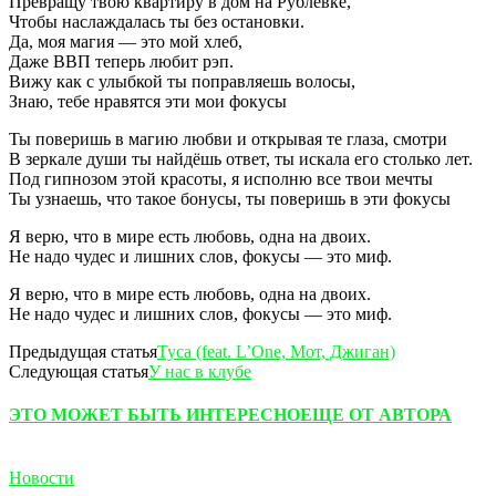
Превращу твою квартиру в дом на Рублёвке,
Чтобы наслаждалась ты без остановки.
Да, моя магия — это мой хлеб,
Даже ВВП теперь любит рэп.
Вижу как с улыбкой ты поправляешь волосы,
Знаю, тебе нравятся эти мои фокусы
Ты поверишь в магию любви и открывая те глаза, смотри
В зеркале души ты найдёшь ответ, ты искала его столько лет.
Под гипнозом этой красоты, я исполню все твои мечты
Ты узнаешь, что такое бонусы, ты поверишь в эти фокусы
Я верю, что в мире есть любовь, одна на двоих.
Не надо чудес и лишних слов, фокусы — это миф.
Я верю, что в мире есть любовь, одна на двоих.
Не надо чудес и лишних слов, фокусы — это миф.
Предыдущая статья
Туса (feat. L’One, Мот, Джиган)
Следующая статья
У нас в клубе
ЭТО МОЖЕТ БЫТЬ ИНТЕРЕСНО
ЕЩЕ ОТ АВТОРА
Новости