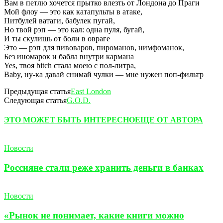
Вам в петлю хочется прытко влезть от Лондона до Праги
Мой флоу — это как катапульты в атаке,
Питбулей ватаги, бабулек пугай,
Но твой рэп — это кал: одна пуля, бугай,
И ты скулишь от боли в овраге
Это — рэп для пивоваров, пироманов, нимфоманок,
Без иномарок и бабла внутри кармана
Yes, твоя bitch стала моею с пол-литра,
Baby, ну-ка давай снимай чулки — мне нужен поп-фильтр
Предыдущая статья
East London
Следующая статья
G.O.D.
ЭТО МОЖЕТ БЫТЬ ИНТЕРЕСНО
ЕЩЕ ОТ АВТОРА
Новости
Россияне стали реже хранить деньги в банках
Новости
«Рынок не понимает, какие книги можно