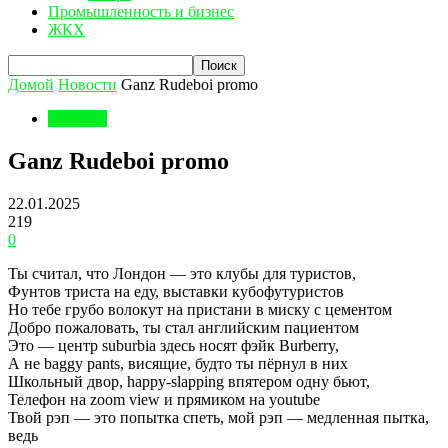
Промышленность и бизнес
ЖКХ
Домой
Новости
Ganz Rudeboi promo
Новости
Ganz Rudeboi promo
22.01.2025
219
0
Ты считал, что Лондон — это клубы для туристов,
Фунтов триста на еду, выставки кубофутуристов
Но тебе грубо волокут на пристани в миску с цементом
Добро пожаловать, ты стал английским пациентом
Это — центр suburbia здесь носят фэйк Burberry,
А не baggy pants, висящие, будто ты пёрнул в них
Школьный двор, happy-slapping впятером одну бьют,
Телефон на zoom view и прямиком на youtube
Твой рэп — это попытка спеть, мой рэп — медленная пытка,
ведь