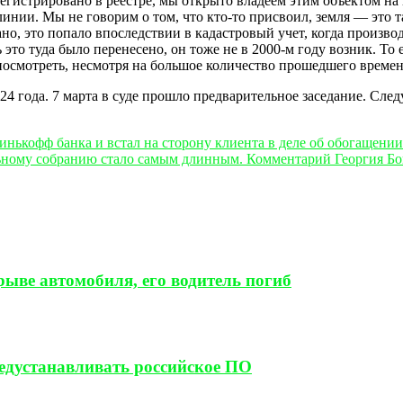
регистрировано в реестре, мы открыто владеем этим объектом на 
инии. Мы не говорим о том, что кто-то присвоил, земля — это та
но, это попало впоследствии в кадастровый учет, когда произво
это туда было перенесено, он тоже не в 2000-м году возник. То 
 посмотреть, несмотря на большое количество прошедшего времен
024 года. 7 марта в суде прошло предварительное заседание. Сле
нькофф банка и встал на сторону клиента в деле об обогащении
ьному собранию стало самым длинным. Комментарий Георгия Бо
ыве автомобиля, его водитель погиб
редустанавливать российское ПО