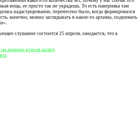
протяжении какого-то количества лет, почему у нас сейчас его
кая вещь, ее просто так не украдешь. То есть наверняка там
дилась кадастрирование, перенесено было, когда формировался
есть, конечно, можно заглядывать в какие-то архивы, поднимать
и».
дующее слушание состоится 25 апреля, ожидается, что к
 на разнице курсов валют
вта