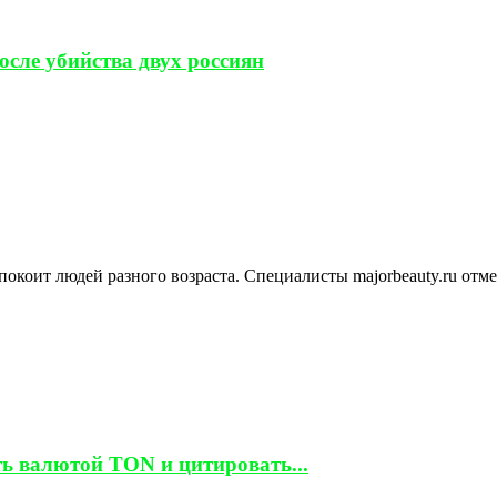
сле убийства двух россиян
покоит людей разного возраста. Специалисты majorbeauty.ru отм
ть валютой TON и цитировать...