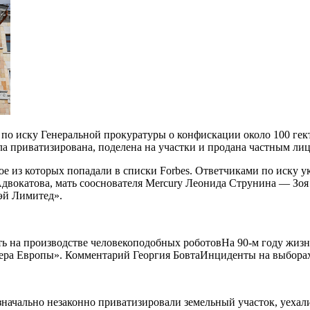
о иску Генеральной прокуратуры о конфискации около 100 гект
ла приватизирована, поделена на участки и продана частным лиц
вое из которых попадали в списки Forbes. Ответчиками по иску
вокатова, мать сооснователя Mercury Леонида Струнина — Зоя 
эй Лимитед».
ать на производстве человекоподобных роботовНа 90-м году жиз
ера Европы». Комментарий Георгия БовтаИнциденты на выбора
значально незаконно приватизировали земельный участок, уехали 