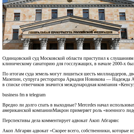
Одинцовский суд Московской области приступил к слушаниям п
клиническому санаторию для госслужащих, в начале 2000-х бы
По итогам суда земель могут лишиться шесть миллиардеров, д
Мазепин, супруга ресторатора Аркадия Новикова — Надежда Ад
в списке ответчиков значится международная компания «Кенсу
business fm в telegram
Вредно ли долго спать в выходные? Mercedes начал использов
американской компанииМакрон примеряет роль «военного лид
Перспективы дела комментирует адвокат Акоп Абгарян:
Акоп Абгарян адвокат «Скорее всего, собственники, которые и