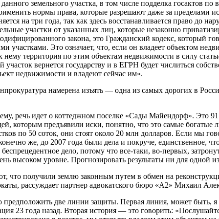
анного земельного участка, в том числе подделка госактов по в
рименить нормы права, которые разрешают даже за пределами и
яется на три года, так как здесь восстанавливается право до н
емельные участки от указанных лиц, которые незаконно приватизи
кодифицированного закона, это Гражданский кодекс, который гов
ми участками. Это означает, что, если он владеет объектом нед
к нему территория по этим объектам недвижимости в силу статьи
участок вернется государству и в ЕГРН будет числиться собств
бъект недвижимости и владеют сейчас им».
генпрокуратура намерена изъять — одна из самых дорогих в Рос
сему, речь идет о коттеджном поселке «Сады Майендорф». Это 91
дей, которым предъявили иски, понятно, что это самые богатые
ов по 50 соток, они стоят около 20 млн долларов. Если мы говор
конечно же, до 2007 года были дела и покруче, единственное, что
е беспрецедентное дело, потому что все-таки, во-первых, затрон
чень высоком уровне. Прогнозировать результаты ни для одной и
т, что получили землю законным путем в обмен на реконструкц
окаты, рассуждает партнер адвокатского бюро «А2» Михаил Але
редположить две линии защиты. Первая линия, может быть, я бы
ация 23 года назад. Вторая история — это говорить: «Послушай