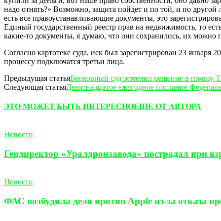
купили за деньги, вот наше право собственности, оно давно за
надо отнять?» Возможно, защита пойдет и по той, и по другой л
есть все правоустанавливающие документы, это зарегистрирова
Единый государственный реестр прав на недвижимость, то есть 
какие-то документы, я думаю, что они сохранились, их можно
Согласно картотеке суда, иск был зарегистрирован 23 января 2
процессу подключатся третьи лица.
Предыдущая статья
Верховный суд отменил решение в пользу Ти
Следующая статья
Девятнадцатое ежегодное послание Федерал
ЭТО МОЖЕТ БЫТЬ ИНТЕРЕСНО
ЕЩЕ ОТ АВТОРА
Новости
Гендиректор «Уралдронзавода» пострадал при взр
Новости
ФАС возбудила дело против Apple из-за отказа п