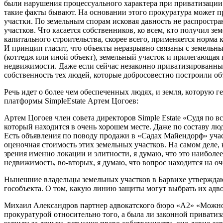
были нарушения процессуального характера при приватизации д
такие факты бывают. На основании этого прокуратура может п
участки. По земельным спорам исковая давность не распростран
участков. Что касается собственников, ко всем, кто получил з
капитального строительства, скорее всего, применяется норма 
И принцип гласит, что объекты неразрывно связаны с земельны
(коттедж или иной объект), земельный участок и прилегающая 
недвижимости. Даже если сейчас незаконно приватизированный 
собственность тех людей, которые добросовестно построили о
Речь идет о более чем обеспеченных людях, и земля, которую 
платформы SimpleEstate Артем Цогоев:
Артем Цогоев член совета директоров Simple Estate «Судя по в
который находится в очень хорошем месте. Даже по составу лю
Есть объявления по поводу продажи в «Садах Майендорф» участк
оценочная стоимость этих земельных участков. На самом деле, 
зрения именно локации и элитности, я думаю, что это наиболе
недвижимость, во-вторых, я думаю, что вопрос находится на о
Нынешние владельцы земельных участков в Барвихе утверждаю
гособъекта. О том, какую линию защиты могут выбрать их адв
Михаил Александров партнер адвокатского бюро «А2» «Можно п
прокуратурой относительно того, а была ли законной приватиз