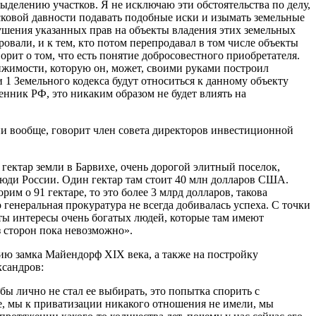
ыделению участков. Я не исключаю эти обстоятельства по делу,
сковой давности подавать подобные иски и изымать земельные
арушения указанных прав на объекты владения этих земельных
ровали, и к тем, кто потом перепродавал в том числе объекты
орит о том, что есть понятие добросовестного приобретателя.
вижимости, которую он, может, своими руками построил
 1 Земельного кодекса будут относиться к данному объекту
енник РФ, это никаким образом не будет влиять на
сии вообще, говорит член совета директоров инвестиционной
 гектар земли в Барвихе, очень дорогой элитный поселок,
 люди России. Один гектар там стоит 40 млн долларов США.
им о 91 гектаре, то это более 3 млрд долларов, такова
 генеральная прокуратура не всегда добивалась успеха. С точки
уты интересы очень богатых людей, которые там имеют
з сторон пока невозможно».
ию замка Майендорф XIX века, а также на постройку
ксандров:
 лично не стал ее выбирать, это попытка спорить с
те, мы к приватизации никакого отношения не имели, мы