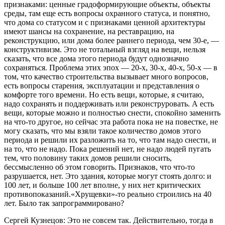
признаками: ценные градоформирующие объекты, объекты
среды, там еще есть вопросы охранного статуса, и понятно,
что дома со статусом и с признаками ценной архитектуры
имеют шансы на сохранение, на реставрацию, на
реконструкцию, или дома более раннего периода, чем 30-е, —
конструктивизм. Это не тотальный взгляд на вещи, нельзя
сказать, что все дома этого периода будут однозначно
сохраняться. Проблема этих эпох — 20-х, 30-х, 40-х, 50-х — в
том, что качество строительства вызывает много вопросов,
есть вопросы старения, эксплуатации и представления о
комфорте того времени. Но есть вещи, которые, я считаю,
надо сохранять и поддерживать или реконструровать. А есть
вещи, которые можно и полностью снести, спокойно заменить
на что-то другое, но сейчас эта работа пока не на повестке, не
могу сказать, что мы взяли такое количество домов этого
периода и решили их разложить на то, что там надо снести, и
на то, что не надо. Пока решений нет, не надо людей пугать
тем, что половину таких домов решили сносить,
бессмысленно об этом говорить. Признаков, что что-то
разрушается, нет. Это здания, которые могут стоять долго: и
100 лет, и больше 100 лет вполне, у них нет критических
противопоказаний.«Хрущевки»-то реально строились на 40
лет. Было так запрограммировано?
Сергей Кузнецов: Это не совсем так. Действительно, тогда в