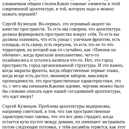
узнаваемым общим стилем.Какие главные элементы в этой
современной архитектуре, в той, которую надо и можно
назвать хорошей?
Сергей Кузнецов: Во-первых, это огромный акцент на
качестве пространств. То есть мы говорим, что архитектура
должна формировать пространство вокруг себя. То есть вы
должны понимать, что есть улица с уличным фронтом, есть
площадь, есть сквер, есть переулок, то есть это не то что
территория, на которой как-то случайно, как «Пикник на
обочине», когда приехали инопланетяне, чего-то
позабавились и осталось валяться что-то. Нет, это город
пространств, город организованной структуры. И это важно,
когда закрыты фронты, когда общественные первые этажи,
когда везде есть доступ, минимум заборов, максимум
проницаемости, это пространственные характеристики, это
то, с чего мы начинаем.Какими идеями, чертами можно было
бы словами описать идеи нашей сегодняшней архитектуры,
что идет вверх?
Сергей Кузнецов: Проблема архитектуры модернизма,
например советской, в том, что там пространственные
характеристики таковы, что это все дико страдает, когда
остается куча пустот между домами, их начинают застраивать
потом следующие потомки, у тебя ансамбль теряется, как этот