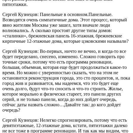
пятиэтажки.
Сергей Кузнецов: Панельные в основном.Панельные.
Возводятся очень симпатичные дома. Этот процесс, который
явно жителям Москвы уже зашел, хотя вначале люди
волновались. А сколько простоят другие типы домов:
«сталинки», брежневская панель 16-этажная, брежневские
кирпичные 12-этажные дома, которые цэковскими называли?
Сергей Кузнецов: Во-первых, ничто не вечно, и когда-то все
будет переделано, снесено, изменено. Сложно говорить про
точные сроки, потому что есть программа реновации,
большая, объемная, которая еще будет продолжаться какое-то
время. Но можно с уверенностью сказать, что на этом не
остановится реконструкция города, это сто процентов, и, пока
город жив и развивается, мы надеемся, что это будет еще
очень долго, будут что-то сносить и что-то строить. Жилье,
которое морально и физически стареет, это панели других
серий, и не только панели, когда до них дойдет очередь,
сейчас даты назвать сложно…Давайте так: до кого дойдет
очередь?
Сергей Кузнецов: Нелегко спрогнозировать, потому что есть
девятиэтажные, 12-этажные дома, кстати, пятиэтажки далеко
не все тоже в программе реновации. И так как мы видим, что