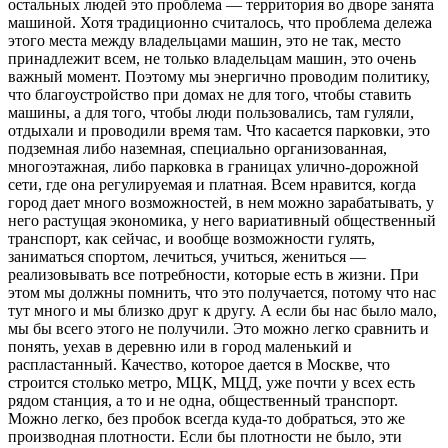
остальных людей это проблема — территория во дворе занята
машиной. Хотя традиционно считалось, что проблема дележа
этого места между владельцами машин, это не так, место
принадлежит всем, не только владельцам машин, это очень
важный момент. Поэтому мы энергично проводим политику,
что благоустройство при домах не для того, чтобы ставить
машины, а для того, чтобы люди пользовались, там гуляли,
отдыхали и проводили время там. Что касается парковки, это
подземная либо наземная, специально организованная,
многоэтажная, либо парковка в границах улично-дорожной
сети, где она регулируемая и платная. Всем нравится, когда
город дает много возможностей, в нем можно зарабатывать, у
него растущая экономика, у него вариативный общественный
транспорт, как сейчас, и вообще возможности гулять,
заниматься спортом, лечиться, учиться, жениться —
реализовывать все потребности, которые есть в жизни. При
этом мы должны помнить, что это получается, потому что нас
тут много и мы близко друг к другу. А если бы нас было мало,
мы бы всего этого не получили. Это можно легко сравнить и
понять, уехав в деревню или в город маленький и
распластанный. Качество, которое дается в Москве, что
строится столько метро, МЦК, МЦД, уже почти у всех есть
рядом станция, а то и не одна, общественный транспорт.
Можно легко, без пробок всегда куда-то добраться, это же
производная плотности. Если бы плотности не было, эти