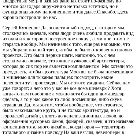
квадратный метр в разных районах стоит по-разному во
многом благодаря окружению не только эстетики, но и
функциональному наполнениею и так далее.Спасибо, здесь
хорошо построили до нас.
Сергей Кузнецов: Да, эгоистичный подход, с которым мы
столкнулись вначале, когда люди очень любили продавать вид
из окна и как хорошо построенное вокруг, сами при этом не
стараясь вообще. Мы начинали с того, еще раз напомню, что
мы убирали полный треш, чтобы не было откровенно плохих
проектов. Это были первые шаги, напомню, то, с чем
столкнулись вначале, это клише лужковской архитектуры,
которая до сих пор не является комплиментом. Мы хотели это
преодолеть, чтобы архитектура Москвы не была посмешищем
и мишенью для тыканья пальцем: посмотрите, какие
нелепости тут происходят. Мы от этого уходили. Сейчас нам
уже говорят: а чего это у вас не все дома шедевры? Хотя
когда-то нам говорили: а можно хотя бы один дом-шедевр
сделать, а то у нас какое-то либо посмешище, либо скука
страшная. Да, мы хотим, чтобы вообще все, что строится,
было максимально круто, и не только архитектура, но и
городской дизайн, вплоть до канализационных люков, до
оформления мусорных баков, фонарей, скамеек, я это называю
концепция тотального дизайна, когда город — территория
тотального дизайна повсюду.На ваш взгляд, девелоперы в