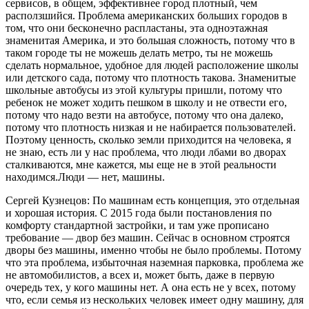
сервисов, в общем, эффективнее город плотный, чем
расползшийся. Проблема американских больших городов в
том, что они бесконечно распластаны, эта одноэтажная
знаменитая Америка, и это большая сложность, потому что в
таком городе ты не можешь делать метро, ты не можешь
сделать нормальное, удобное для людей расположение школы
или детского сада, потому что плотность такова. Знаменитые
школьные автобусы из этой культуры пришли, потому что
ребенок не может ходить пешком в школу и не отвести его,
потому что надо везти на автобусе, потому что она далеко,
потому что плотность низкая и не набирается пользователей.
Поэтому ценность, сколько земли приходится на человека, я
не знаю, есть ли у нас проблема, что люди лбами во дворах
сталкиваются, мне кажется, мы еще не в этой реальности
находимся.Люди — нет, машины.
Сергей Кузнецов: По машинам есть концепция, это отдельная
и хорошая история. С 2015 года были постановления по
комфорту стандартной застройки, и там уже прописано
требование — двор без машин. Сейчас в основном строятся
дворы без машины, именно чтобы не было проблемы. Потому
что эта проблема, избыточная наземная парковка, проблема же
не автомобилистов, а всех и, может быть, даже в первую
очередь тех, у кого машины нет. А она есть не у всех, потому
что, если семья из нескольких человек имеет одну машину, для