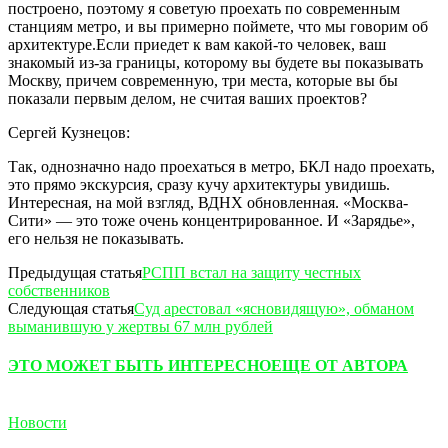
построено, поэтому я советую проехать по современным
станциям метро, и вы примерно поймете, что мы говорим об
архитектуре.Если приедет к вам какой-то человек, ваш
знакомый из-за границы, которому вы будете вы показывать
Москву, причем современную, три места, которые вы бы
показали первым делом, не считая ваших проектов?
Сергей Кузнецов:
Так, однозначно надо проехаться в метро, БКЛ надо проехать,
это прямо экскурсия, сразу кучу архитектуры увидишь.
Интересная, на мой взгляд, ВДНХ обновленная. «Москва-
Сити» — это тоже очень концентрированное. И «Зарядье»,
его нельзя не показывать.
Предыдущая статья
РСПП встал на защиту честных
собственников
Следующая статья
Суд арестовал «ясновидящую», обманом
выманившую у жертвы 67 млн рублей
ЭТО МОЖЕТ БЫТЬ ИНТЕРЕСНО
ЕЩЕ ОТ АВТОРА
Новости