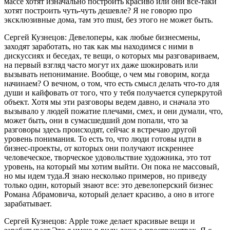
массе хотят изначально построить красиво или они все-таки
хотят построить чуть-чуть дешевле? Я не говорю про
эксклюзивные дома, там это must, без этого не может быть.
Сергей Кузнецов: Девелоперы, как любые бизнесмены,
заходят заработать, но так как мы находимся с ними в
дискуссиях и беседах, те вещи, о которых мы разговариваем,
на первый взгляд часто могут их даже шокировать или
вызывать непонимание. Вообще, о чем мы говорим, когда
начинаем? О вечном, о том, что есть смысл делать что-то для
души и кайфовать от того, что у тебя получается суперкрутой
объект. Хотя мы эти разговоры ведем давно, и сначала это
вызывало у людей пожатие плечами, смех, и они думали, что,
может быть, они в сумасшедший дом попали, что за
разговоры здесь происходят, сейчас я встречаю другой
уровень понимания. То есть то, что люди готовы идти в
бизнес-проекты, от которых они получают искреннее
человеческое, творческое удовольствие художника, это тот
уровень, на который мы хотим выйти. Он пока не массовый,
но мы идем туда.Я знаю несколько примеров, но приведу
только один, который знают все: это девелоперский бизнес
Романа Абрамовича, который делает красиво, а оно в итоге
зарабатывает.
Сергей Кузнецов: Apple тоже делает красивые вещи и