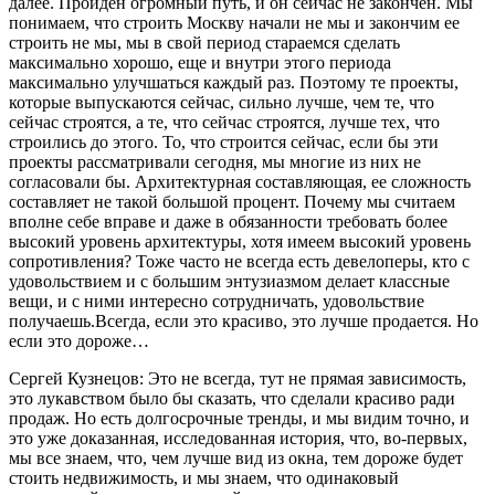
далее. Пройден огромный путь, и он сейчас не закончен. Мы
понимаем, что строить Москву начали не мы и закончим ее
строить не мы, мы в свой период стараемся сделать
максимально хорошо, еще и внутри этого периода
максимально улучшаться каждый раз. Поэтому те проекты,
которые выпускаются сейчас, сильно лучше, чем те, что
сейчас строятся, а те, что сейчас строятся, лучше тех, что
строились до этого. То, что строится сейчас, если бы эти
проекты рассматривали сегодня, мы многие из них не
согласовали бы. Архитектурная составляющая, ее сложность
составляет не такой большой процент. Почему мы считаем
вполне себе вправе и даже в обязанности требовать более
высокий уровень архитектуры, хотя имеем высокий уровень
сопротивления? Тоже часто не всегда есть девелоперы, кто с
удовольствием и с большим энтузиазмом делает классные
вещи, и с ними интересно сотрудничать, удовольствие
получаешь.Всегда, если это красиво, это лучше продается. Но
если это дороже…
Сергей Кузнецов: Это не всегда, тут не прямая зависимость,
это лукавством было бы сказать, что сделали красиво ради
продаж. Но есть долгосрочные тренды, и мы видим точно, и
это уже доказанная, исследованная история, что, во-первых,
мы все знаем, что, чем лучше вид из окна, тем дороже будет
стоить недвижимость, и мы знаем, что одинаковый