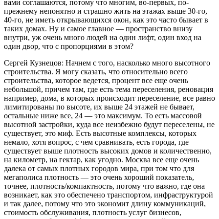
вами соглашаются, потому что многим, во-первых, по-
прежнему непонятно и страшно жить на этажах выше 30-го,
40-го, не иметь открывающихся окон, как это часто бывает в
таких домах. Ну и самое главное — пространство внизу
внутри, уж очень много людей на один лифт, один вход на
один двор, что с пропорциями в этом?
Сергей Кузнецов: Начнем с того, насколько много высотного
строительства. Я могу сказать, что относительно всего
строительства, которое ведется, процент все еще очень
небольшой, причем там, где есть тема переселения, реновация
например, дома, в которых происходит переселение, все равно
лимитированы по высоте, их выше 24 этажей не бывает,
остальные ниже все, 24 — это максимум. То есть массовой
высотной застройки, куда все неизбежно будут переселены, не
существует, это миф. Есть высотные комплексы, которых
немало, хотя вопрос, с чем сравнивать, есть города, где
существует выше плотность высоких домов и количественно,
на километр, на гектар, как угодно. Москва все еще очень
далека от самых плотных городов мира, при том что для
мегаполиса плотность — это очень хороший показатель,
точнее, плотность/компактность, потому что важно, где она
возникает, как это обеспечено транспортом, инфраструктурой
и так далее, потому что это экономит длину коммуникаций,
стоимость обслуживания, плотность услуг бизнесов,