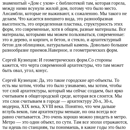
знаменитый «Дом с ухом» с библиотекой там, которая горела,
между ними всунули жилой дом, потому что было место.
Ансамбли, которые не выживают, к сожалению. Мы такого не
делаем. Что касается внешнего вида, это разнообразная
высотность, это определенная пластика, структурность этих
форм, это современные, хотя в общем, разные материалы. Все
материалы, которыми мы можем пользоваться, современные:
это и дерево, и кирпич, и бетон, и стекло, и архитектурный
бетон для облицовки, натуральный камень. Довольно большое
разнообразие приемов.Наверное, и геометрических форм.
Сергей Кузнецов: И геометрических форм.Со стороны
кажется, что черта современной архитектуры, что там может
быть овал, угол, конус.
Сергей Кузнецов: Да, это такие городские арт-объекты. То
есть мы хотим, чтобы это было узнаваемо, мы хотим, чтобы
тот слой архитектуры, который мы сейчас создаем, был ярко
считываем в общегородской среде, которая вся слоится. Мы
эти слои считываем в городе — архитектуру 20-х, 30-х,
модерна, XIX века, XVIII века. Понятно, что чем дальше
вглубь веков, там архитектуры меньше, но она всегда все
равно считывается. Это очень хорошо можно увидеть в метро.
Метро — это один объект, по сути. Там все эпохи отражаются,
ты идешь по станциям, ты понимаешь, в какие годы это было