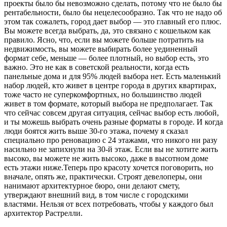
проекты было бы невозможно сделать, потому что не было бы
рентабельности, было бы нецелесообразно. Так что не надо об
этом так сожалеть, город дает выбор — это главный его плюс.
Вы можете всегда выбрать, да, это связано с кошельком как
правило. Ясно, что, если вы можете больше потратить на
недвижимость, вы можете выбирать более уединенный
формат себе, меньше — более плотный, но выбор есть, это
важно. Это не как в советской реальности, когда есть
панельные дома и для 95% людей выбора нет. Есть маленький
набор людей, кто живет в центре города в других квартирах,
тоже часто не суперкомфортных, но большинство людей
живет в том формате, который выбора не предполагает. Так
что сейчас совсем другая ситуация, сейчас выбор есть любой,
и ты можешь выбрать очень разные форматы в городе. И когда
люди боятся жить выше 30-го этажа, почему я сказал
специально про реновацию с 24 этажами, что никого ни разу
насильно не запихнули на 30-й этаж. Если вы не хотите жить
высоко, вы можете не жить высоко, даже в высотном доме
есть этажи ниже.Теперь про красоту хочется поговорить, но
вначале, опять же, практически. Строят девелоперы, они
нанимают архитектурное бюро, они делают смету,
утверждают внешний вид, в том числе с городскими
властями. Нельзя от всех потребовать, чтобы у каждого был
архитектор Растрелли.