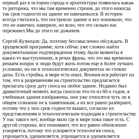
первый раз в истории города и архитектуры появилась какая-
то риторика, что мы там временно строим, до этого никогда
так срок годности на здание не навешивался. В истории
всегда считалось, что построили здание и все понимали, что
это не навечно, наверное, но ясно, что это сильно нас
переживет.Мы до этого не доживем.
Сергей Кузнецов: Да, поэтому бессмысленно обсуждать. В
хрущевской программе, хотя сейчас уже сложно найти
документальные подтверждения этому, были моменты в
каких-то выступлениях, в речах фразы, что это мы временно
решаем вопрос и люди будут жить потом еще в более лучших
условиях, но ни в технологических документах не стояли
даты. Есть стройка, в мире есть опыт, Япония вся работает на
том, что к разрешениям на строительство предлагается
прилагать сразу дату сноса на любое здание. Недавно был
драматичный момент, когда сносили что-то из 60-х годов, в
учебниках здания изображены, они уже относятся чуть ли в
общем сознании не к памятникам, а их все равно разбирают,
потому что у них срок годности вышел, согласно их
представлениям и технологическим подходам к строительству.
У нас такого нет, вообще мало где в мире пока такое есть. С
другой стороны, все понимают, что все равно обновление
ускоряется, потому что ускоряется технология сноса,
упрощается, удешевляется, упрощается и удешевляется