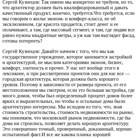
Сергей Кузнецов: Так имени мы конкретно не требуем, но то,
что архитектор должен быть квалифицированный и давать
качественный продукт, конечно, требуется.Что требуется, если
мы говорим о жилье эконом- и комфорт-класса, не об
эксклюзивном, где красота продается, стоит денег и ее
оплачивают, а там, где массовый сегмент, и там, где людям все
равно нужны квадратные метры, а уж как там выглядит фасад,
готовы потерпеть?
Сергей Кузнецов: Давайте начнем с того, что мы как
государственное учреждение, которое занимается застройкой
и архитектурой, не мыслим категориями эконом, бизнес,
комфорт, элитность и прочее. У нас нет вообще этого в
лексиконе, и при рассмотрении проектов они для нас все —
городская архитектура, которая должна быть хорошего
уровня. Поэтому в зависимости от размера проекта, от его
местоположения мы смотрим, если это большая застройка, где
много домов, чтобы был определенный процент домов более
ярких и выразительных, но чтобы и остальные дома были
архитектурно интересны. Мы исходим из того, что, зная
стоимость строительства, стоимость недвижимости на рынке,
мы понимаем, что московский рынок недвижимости, где бы
дома ни строились, позволяет делать хорошую архитектуру.
Это совершенно точный, проверенный, доказанный, хорошо
испытанный факт.И все же какова планка хорошей