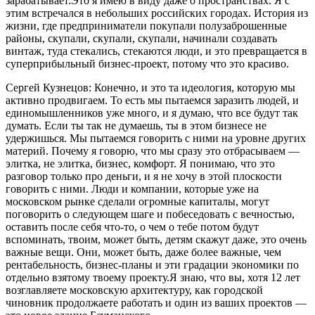
зарабатывает.Это я имею в виду даже о пространствах. Я с
этим встречался в небольших российских городах. История из
жизни, где предприниматели покупали полузаброшенные
районы, скупали, скупали, скупали, начинали создавать
винтаж, туда стекались, стекаются люди, и это превращается в
суперприбыльный бизнес-проект, потому что это красиво.
Сергей Кузнецов: Конечно, и это та идеология, которую мы
активно продвигаем. То есть мы пытаемся заразить людей, и
единомышленников уже много, и я думаю, что все будут так
думать. Если ты так не думаешь, ты в этом бизнесе не
удержишься. Мы пытаемся говорить с ними на уровне других
материй. Почему я говорю, что мы сразу это отбрасываем —
элитка, не элитка, бизнес, комфорт. Я понимаю, что это
разговор только про деньги, и я не хочу в этой плоскости
говорить с ними. Люди и компании, которые уже на
московском рынке сделали огромные капиталы, могут
поговорить о следующем шаге и побеседовать с вечностью,
оставить после себя что-то, о чем о тебе потом будут
вспоминать, твоим, может быть, детям скажут даже, это очень
важные вещи. Они, может быть, даже более важные, чем
рентабельность, бизнес-планы и эти градации экономики по
отдельно взятому твоему проекту.Я знаю, что вы, хотя 12 лет
возглавляете московскую архитектуру, как городской
чиновник продолжаете работать и один из ваших проектов —