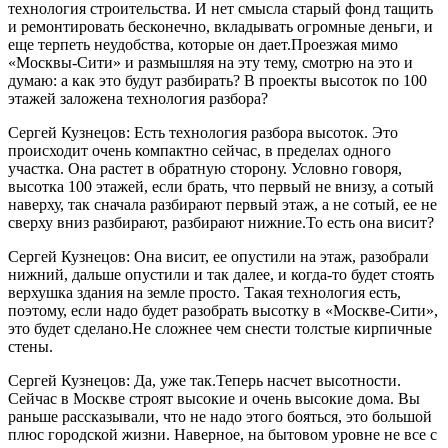
технология строительства. И нет смысла старый фонд тащить
и ремонтировать бесконечно, вкладывать огромные деньги, и
еще терпеть неудобства, которые он дает.Проезжая мимо
«Москвы-Сити» и размышляя на эту тему, смотрю на это и
думаю: а как это будут разбирать? В проекты высоток по 100
этажей заложена технология разбора?
Сергей Кузнецов: Есть технология разбора высоток. Это
происходит очень компактно сейчас, в пределах одного
участка. Она растет в обратную сторону. Условно говоря,
высотка 100 этажей, если брать, что первый не внизу, а сотый
наверху, так сначала разбирают первый этаж, а не сотый, ее не
сверху вниз разбирают, разбирают нижние.То есть она висит?
Сергей Кузнецов: Она висит, ее опустили на этаж, разобрали
нижний, дальше опустили и так далее, и когда-то будет стоять
верхушка здания на земле просто. Такая технология есть,
поэтому, если надо будет разобрать высотку в «Москве-Сити»,
это будет сделано.Не сложнее чем снести толстые кирпичные
стены.
Сергей Кузнецов: Да, уже так.Теперь насчет высотности.
Сейчас в Москве строят высокие и очень высокие дома. Вы
раньше рассказывали, что не надо этого бояться, это большой
плюс городской жизни. Наверное, на бытовом уровне не все с