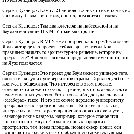
это новое здание Бауманского.
Сергей Кузнецов: Кампус.Я не знаю точно, что из них что, но
я их вижу. Я там часто езжу, они поднимаются на глазах.
Сергей Кузнецов: Там два кластера: на набережной и на
Бауманской улице.И в МГУ тоже вы строите.
Сергей Кузнецов: В МГУ уже построен кластер «Ломоносов».
Я как автор делаю проекты сейчас, делаю всегда.Как
правильно назвать то архитектурное решение, которое вы
предлагаете? Я лично зрительно представляю именно то, что
на Яузе появляется.
Сергей Кузнецов: Это проект для Бауманского университета,
одного из ведущих университетов страны. Строятся учебные
корпуса и общежития. Что интересно в этом проекте,
отдельно что можно сказать, — район, в котором была масса
ведомственных участков без какого-либо доступа снаружи,
«зазаборье» такое. И это все сейчас передано университету,
превращается в городские кварталы. Есть очень сильная,
интересная, классная реставрация исторических корпусов,
Фанагорийские казармы, например, которые становятся
частью этого кампуса. Создание новых городских
пространств, там новая площадь, новый сквер, новые оси
возникают городские, все это объединено архитектурным