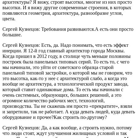
архитектуры? Я вижу, строят высотки, многие из них просто
высотки. И я вижу другие современные строения, в которых
появляются геометрия, архитектура, разнообразие углов,
цвета.
Сергей Кузнецов: Требования развиваются.А есть они просто
большие.
Сергей Кузнецов: Есть, да. Надо понимать, что есть эффект
инерции. Я 12-й год главный архитектор города Москвы.
Когда пришел в 2012 году, в столице чуть меньше половины
построек была панельных типовых серий. То есть то, с чего
мы начинали, это уйти от советского образца старой
панельной типовой застройки, о которой мы не говорим, что
это высотка, как-то у нее с архитектурой слабо, а когда это
вообще не архитектура, а технологический продукт завода,
который ставит одинаковые дома. То есть мы начинали с
очень системных, образующих, больших решений, а это
огромное количество рабочих мест, технологий,
производства. Ты не скажешь им просто «прекратите», взяли
и запретили, так не работает. А куда девать людей, куда девать
оборудование и прочее?Как строить по-другому?
Сергей Кузнецов: Да, а как вообще, а строить нужно, потому
что люди стоят, ждут улучшения жилищных условий и так