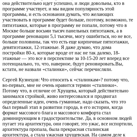
она действительно идет успешно, и люди довольны, кто в
программе участвует, и мы видим популярность этой
программы, и есть основания думать, что желающих
участвовать в программе будет больше, поэтому, возможно, те
пятиэтажки, которые в программу не попали, потому что в
Москве больше восьми тысяч панельных пятиэтажек, а в
программе реновации 5,1 тысячи, могу ошибиться, но не все,
больше половины, так что есть еще кирпичные пятиэтажки,
девятиэтажки, 12-этажные. Я даже думаю, что дома
постройки 80-х, которые вроде от нас не так далеко, 18-
этажные — это все в перспективе за 10-15-20 лет вперед все
потенциально, то, что, наверное, будут реновировать.Вы,
кстати, не назвали «сталинки», сейчас перечисляли.
Сергей Кузнецов: Что относить к «сталинкам»? потому что,
во-первых, мне не очень нравится термин «сталинки».
Потому что, в отличие от Хрущева, который действительно
занимался стройкой, живо интересовался и продвигал
определенные идеи, очень гуманные, надо сказать, что это
был первый этап в развитии города, в его истории, когда
формат массового блага и массового комфорта стал
доминирующим в градостроительстве. Да, в основном людей
пугает эта архитектура, они говорят, это ужас, все испортили,
архитектура пропала, была прекрасная сталинская
архитектура, а стала ужасная хрущевская. На самом деле к