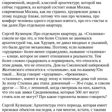
современной, модной, классной архитектуре, которой мы
сейчас гордимся, из которой состоит новая Москва,
современная Москва, как ни странно, хрущевские дома к
этому подходу ближе, потому что они про человека, про
комфорт человека одного отдельно взятого, про его счастье и
так далее.Про отдельную квартиру.
Сергей Кузнецов: Про отдельную квартиру, да. «Сталинки»
совсем не про это, и тем более Сталин не занимался
архитектурой так, как Хрущев, не давал вводных и указаний,
это были другие механизмы. Поэтому, если название
«хрущевки» более-менее справедливо, название «сталинки»
— клише, которое не имеет отношения к реальности. Тем
более сложно градировать и нормировать, что относить к
этим домам, что не относить. Дом на Смоленской набережной
Жолтовского относится к «сталинкам», как по-вашему?Он
такой… Когда говорят «хрущевки», «брежневки»,
«сталинки», имеют в виду эпоху и типичные дома той эпохи.
За эпоху Сталина два этапа: довоенный — 30-е годы, и совсем
другое — 50-е, с лепниной, когда смотришь на них, кажется,
что это как замки Средневековья, которые 500 лет могут
стоять или не могут? Про какие горизонты можно говорить?
Сергей Кузнецов: Архитектура этого периода, которая имеет
признаки объектов наследия, а там многие, кстати, с такими