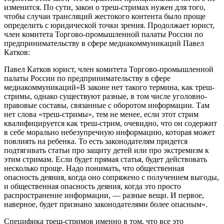
изменится. По сути, закон о треш-стримах нужен для того,
чтобы случаи трансляций жестокого контента было проще
определить с юридической точки зрения. Продолжает юрист,
член комитета Торгово-промышленной палаты России по
предпринимательству в сфере медиакоммуникаций Павел
Катков:
Павел Катков юрист, член комитета Торгово-промышленной
палаты России по предпринимательству в сфере
медиакоммуникаций«В законе нет такого термина, как треш-
стримы, однако существуют разные, в том числе уголовно-
правовые составы, связанные с оборотом информации. Там
нет слова «треш-стримы», тем не менее, если этот стрим
квалифицируется как треш-стрим, очевидно, что он содержит
в себе морально небезупречную информацию, которая может
повлиять на ребенка. То есть законодателям придется
подтягивать статьи про защиту детей или про экстремизм к
этим стримам. Если будет прямая статья, будет действовать
несколько проще. Надо понимать, что общественная
опасность деяния, когда оно сопряжено с получением выгоды,
и общественная опасность деяния, когда это просто
распространение информации, — разные вещи. И первое,
наверное, будет признано законодателями более опасным».
Специфика треш-стримов именно в том, что все это