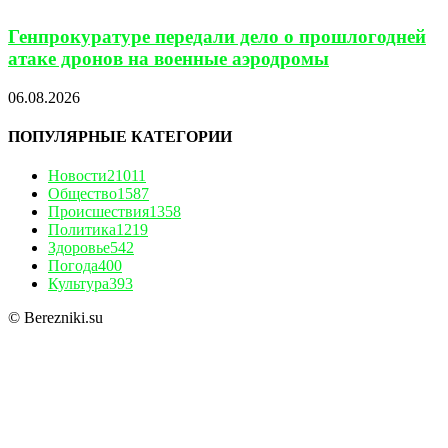
Генпрокуратуре передали дело о прошлогодней
атаке дронов на военные аэродромы
06.08.2026
ПОПУЛЯРНЫЕ КАТЕГОРИИ
Новости
21011
Общество
1587
Происшествия
1358
Политика
1219
Здоровье
542
Погода
400
Культура
393
© Berezniki.su