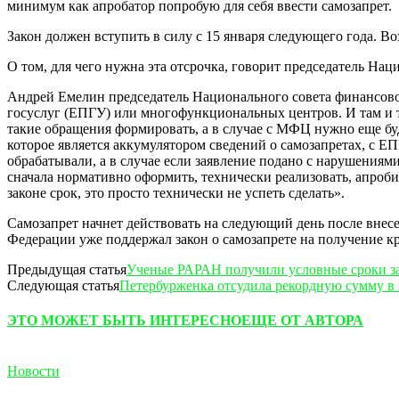
минимум как апробатор попробую для себя ввести самозапрет.
Закон должен вступить в силу с 15 января следующего года. Во
О том, для чего нужна эта отсрочка, говорит председатель На
Андрей Емелин председатель Национального совета финансово
госуслуг (ЕПГУ) или многофункциональных центров. И там и 
такие обращения формировать, а в случае с МФЦ нужно еще бу
которое является аккумулятором сведений о самозапретах, с Е
обрабатывали, а в случае если заявление подано с нарушения
сначала нормативно оформить, технически реализовать, апроб
законе срок, это просто технически не успеть сделать».
Самозапрет начнет действовать на следующий день после внес
Федерации уже поддержал закон о самозапрете на получение к
Предыдущая статья
Ученые РАРАН получили условные сроки з
Следующая статья
Петербурженка отсудила рекордную сумму в 
ЭТО МОЖЕТ БЫТЬ ИНТЕРЕСНО
ЕЩЕ ОТ АВТОРА
Новости