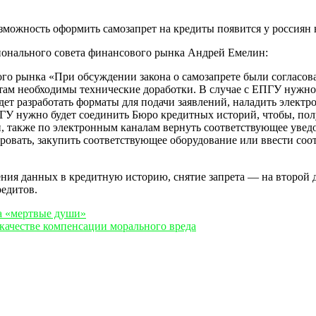
зможность оформить самозапрет на кредиты появится у россиян н
ционального совета финансового рынка Андрей Емелин:
го рынка «При обсуждении закона о самозапрете были согласов
там необходимы технические доработки. В случае с ЕПГУ нужно
дет разработать форматы для подачи заявлений, наладить элек
ПГУ нужно будет соединить Бюро кредитных историй, чтобы, полу
ми, также по электронным каналам вернуть соответствующее уве
ировать, закупить соответствующее оборудование или ввести со
ения данных в кредитную историю, снятие запрета — на второй
редитов.
а «мертвые души»
качестве компенсации морального вреда