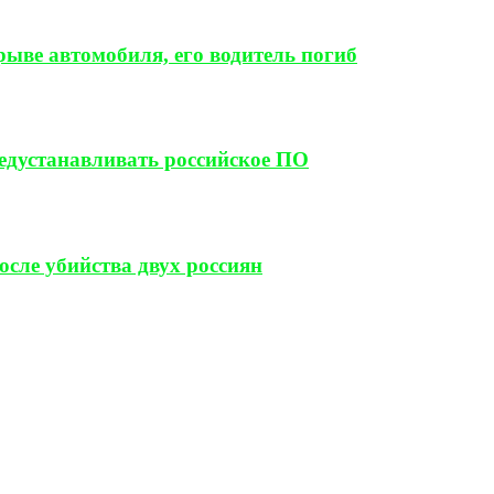
ыве автомобиля, его водитель погиб
редустанавливать российское ПО
сле убийства двух россиян