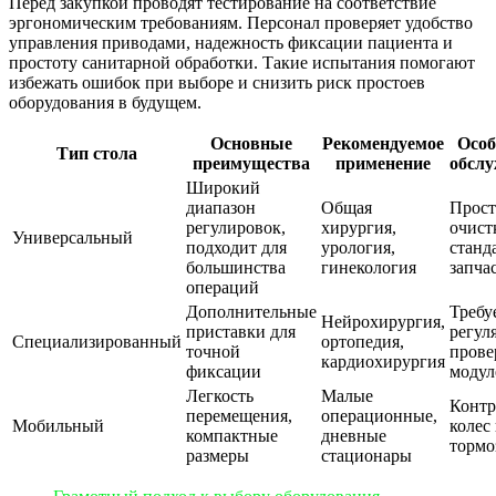
Перед закупкой проводят тестирование на соответствие
эргономическим требованиям. Персонал проверяет удобство
управления приводами, надежность фиксации пациента и
простоту санитарной обработки. Такие испытания помогают
избежать ошибок при выборе и снизить риск простоев
оборудования в будущем.
Основные
Рекомендуемое
Особ
Тип стола
преимущества
применение
обсл
Широкий
диапазон
Общая
Прост
регулировок,
хирургия,
очист
Универсальный
подходит для
урология,
станд
большинства
гинекология
запча
операций
Дополнительные
Требу
Нейрохирургия,
приставки для
регул
Специализированный
ортопедия,
точной
прове
кардиохирургия
фиксации
модул
Легкость
Малые
Контр
перемещения,
операционные,
Мобильный
колес
компактные
дневные
тормо
размеры
стационары