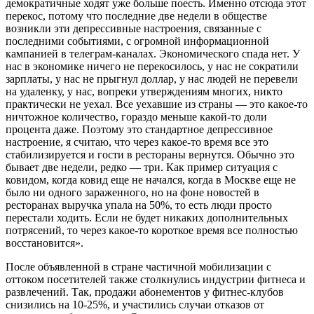
демократичные ходят уже больше поесть. Именно отсюда этот
перекос, потому что последние две недели в обществе
возникли эти депрессивные настроения, связанные с
последними событиями, с огромной информационной
кампанией в телеграм-каналах. Экономического спада нет. У
нас в экономике ничего не перекосилось, у нас не сократили
зарплаты, у нас не прыгнул доллар, у нас людей не перевели
на удаленку, у нас, вопреки утверждениям многих, никто
практически не уехал. Все уехавшие из страны — это какое-то
ничтожное количество, гораздо меньше какой-то доли
процента даже. Поэтому это стандартное депрессивное
настроение, я считаю, что через какое-то время все это
стабилизируется и гости в рестораны вернутся. Обычно это
бывает две недели, редко — три. Как пример ситуация с
ковидом, когда ковид еще не начался, когда в Москве еще не
было ни одного зараженного, но на фоне новостей в
ресторанах выручка упала на 50%, то есть люди просто
перестали ходить. Если не будет никаких дополнительных
потрясений, то через какое-то короткое время все полностью
восстановится».
После объявленной в стране частичной мобилизации с
оттоком посетителей также столкнулись индустрии фитнеса и
развлечений. Так, продажи абонементов у фитнес-клубов
снизились на 10-25%, и участились случаи отказов от