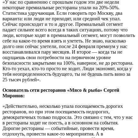
«У нас по сравнению с прошлым годом эти две недели
некоторые премиальные рестораны упали на 20%-50%.
Статистика удручающая. Если говорить про Москву, два
варианта: или люди не приходят, или средний чек упал.
Сейчас происходит и то и другое. Премиальный сегмент
падает сильнее всего всегда в таких ситуациях, потому что
люди, которые ходят в премиальный сегмент, могут позволить
себе на какое-то время взять и улететь. Не знаю, насколько
долго они сейчас улетели, после 24 февраля премиум у нас
восстанавливался пару месяцев. И второе — когда ты не
ощущаешь свои потребности на первичном уровне
безопасности закрытыми на 100%, наверное, не до ресторана.
Кто-то уехал, кто-то просто не ходит. Люди экономят, когда у
тебя неопределенность будущего, ты не будешь пить вино за
25 тысяч рублей».
Основатель сети ресторанов «Мясо & рыба» Сергей
Миронов:
«Действительно, несколько упала посещаемость дорогих
ресторанов, но при этом посещаемость недорогих,
демократичных только подросла. Это связано с тем, что у нас
в рестораны ходят не поесть, а в основном на события.
Дорогие рестораны — событийные, провести время,
отдохнуть, провести какое-то мероприятия. А в