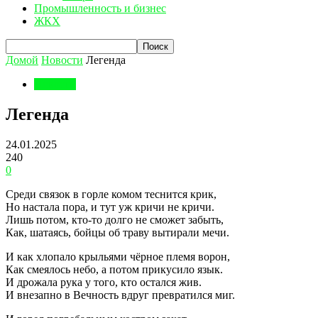
Промышленность и бизнес
ЖКХ
Домой
Новости
Легенда
Новости
Легенда
24.01.2025
240
0
Среди связок в горле комом теснится крик,
Но настала пора, и тут уж кричи не кричи.
Лишь потом, кто-то долго не сможет забыть,
Как, шатаясь, бойцы об траву вытирали мечи.
И как хлопало крыльями чёрное племя ворон,
Как смеялось небо, а потом прикусило язык.
И дрожала рука у того, кто остался жив.
И внезапно в Вечность вдруг превратился миг.