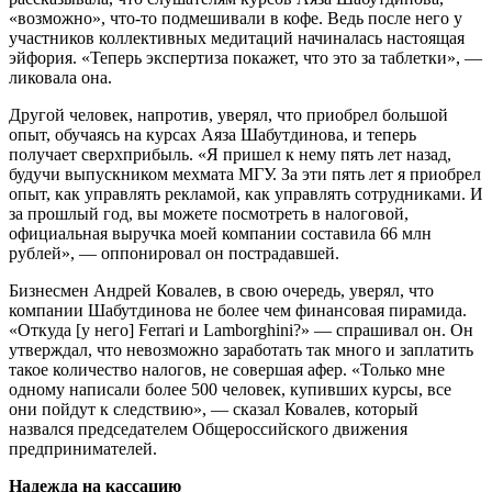
«возможно», что-то подмешивали в кофе. Ведь после него у
участников коллективных медитаций начиналась настоящая
эйфория. «Теперь экспертиза покажет, что это за таблетки», —
ликовала она.
Другой человек, напротив, уверял, что приобрел большой
опыт, обучаясь на курсах Аяза Шабутдинова, и теперь
получает сверхприбыль. «Я пришел к нему пять лет назад,
будучи выпускником мехмата МГУ. За эти пять лет я приобрел
опыт, как управлять рекламой, как управлять сотрудниками. И
за прошлый год, вы можете посмотреть в налоговой,
официальная выручка моей компании составила 66 млн
рублей», — оппонировал он пострадавшей.
Бизнесмен Андрей Ковалев, в свою очередь, уверял, что
компании Шабутдинова не более чем финансовая пирамида.
«Откуда [у него] Ferrari и Lamborghini?» — спрашивал он. Он
утверждал, что невозможно заработать так много и заплатить
такое количество налогов, не совершая афер. «Только мне
одному написали более 500 человек, купивших курсы, все
они пойдут к следствию», — сказал Ковалев, который
назвался председателем Общероссийского движения
предпринимателей.
Надежда на кассацию