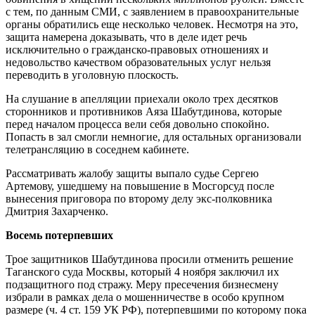
с тем, по данным СМИ, с заявлением в правоохранительные
органы обратились еще несколько человек. Несмотря на это,
защита намерена доказывать, что в деле идет речь
исключительно о гражданско-правовых отношениях и
недовольство качеством образовательных услуг нельзя
переводить в уголовную плоскость.
На слушание в апелляции приехали около трех десятков
сторонников и противников Аяза Шабутдинова, которые
перед началом процесса вели себя довольно спокойно.
Попасть в зал смогли немногие, для остальных организовали
телетрансляцию в соседнем кабинете.
Рассматривать жалобу защиты выпало судье Сергею
Артемову, ушедшему на повышение в Мосгорсуд после
вынесения приговора по второму делу экс-полковника
Дмитрия Захарченко.
Восемь потерпевших
Трое защитников Шабутдинова просили отменить решение
Таганского суда Москвы, который 4 ноября заключил их
подзащитного под стражу. Меру пресечения бизнесмену
избрали в рамках дела о мошенничестве в особо крупном
размере (ч. 4 ст. 159 УК РФ), потерпевшими по которому пока