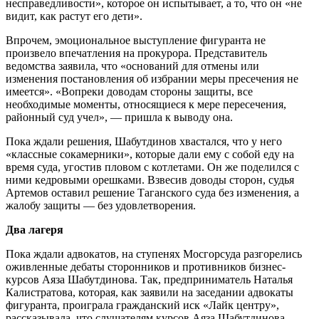
несправедливости», которое он испытывает, а то, что он «не
видит, как растут его дети».
Впрочем, эмоциональное выступление фигуранта не
произвело впечатления на прокурора. Представитель
ведомства заявила, что «оснований для отмены или
изменения постановления об избрании меры пресечения не
имеется». «Вопреки доводам стороны защиты, все
необходимые моменты, относящиеся к мере пересечения,
районный суд учел», — пришла к выводу она.
Пока ждали решения, Шабутдинов хвастался, что у него
«классные сокамерники», которые дали ему с собой еду на
время суда, угостив пловом с котлетами. Он же поделился с
ними кедровыми орешками. Взвесив доводы сторон, судья
Артемов оставил решение Таганского суда без изменения, а
жалобу защиты — без удовлетворения.
Два лагеря
Пока ждали адвокатов, на ступенях Мосгорсуда разгорелись
оживленные дебаты сторонников и противников бизнес-
курсов Аяза Шабутдинова. Так, предприниматель Наталья
Калистратова, которая, как заявили на заседании адвокаты
фигуранта, проиграла гражданский иск «Лайк центру»,
рассказывала, что слушателям курсов Аяза Шабутдинова,