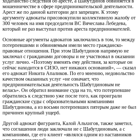
ходатайство следствия об аресте, а Шабутдинов обвиняется в
мошенничестве в сфере предпринимательской деятельности.
Арест же по данной категории дел запрещен. К этому
аргументу адвокаты присовокупили коллективную жалобу от
300 человек на имя председателя ВС Вячеслава Лебедева,
который не раз выступал против ареста предпринимателей.
Основные аргументы адвокатов заключались в том, то между
потерпевшими и обвиняемым имели место гражданско-
правовые отношения. При этом Шабутдинов напрямую не
заключал с гражданами договоры и не участвовал в оказании
услуг лично. «Поэтому вменять ему действия, за которые он
сейчас находится в СИЗО, нет никаких оснований», — сказал
его адвокат Никита Апаликов. По его мнению, недовольство
качеством оказанных услуг «не означает, что
предпринимательская деятельность Шабутдиновым не
велась». Он обратил внимание суда на то, что потерпевшие
обратились к следствию уже после того, как проиграли
гражданские суды с образовательными компаниями
Шабутдинова, а из восьми потерпевших пятерым даже не был
причинен крупный ущерб.
Другой адвокат фигуранта, Калой Альхигов, также заметил,
что соглашения люди заключали не с Шабутдиновым, а с
компаниями, где его клиент «являлся одним из наставников