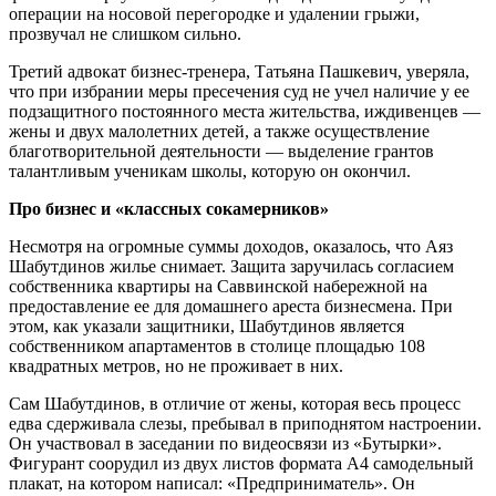
операции на носовой перегородке и удалении грыжи,
прозвучал не слишком сильно.
Третий адвокат бизнес-тренера, Татьяна Пашкевич, уверяла,
что при избрании меры пресечения суд не учел наличие у ее
подзащитного постоянного места жительства, иждивенцев —
жены и двух малолетних детей, а также осуществление
благотворительной деятельности — выделение грантов
талантливым ученикам школы, которую он окончил.
Про бизнес и «классных сокамерников»
Несмотря на огромные суммы доходов, оказалось, что Аяз
Шабутдинов жилье снимает. Защита заручилась согласием
собственника квартиры на Саввинской набережной на
предоставление ее для домашнего ареста бизнесмена. При
этом, как указали защитники, Шабутдинов является
собственником апартаментов в столице площадью 108
квадратных метров, но не проживает в них.
Сам Шабутдинов, в отличие от жены, которая весь процесс
едва сдерживала слезы, пребывал в приподнятом настроении.
Он участвовал в заседании по видеосвязи из «Бутырки».
Фигурант соорудил из двух листов формата А4 самодельный
плакат, на котором написал: «Предприниматель». Он