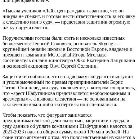
или преподавателей».
«Тысяча учеников «Лайк центра» дают гарантию, что он
никуда не сбежит, и готовы нести ответственность за его явку
к следствию или в суд», — представил защитник огромную
пачку поручительств.
Поручителями готовы были стать и несколько известных
бизнесменов: Георгий Соловьев, основатель Skyeng —
крупнейшей онлайн-школы в Восточной Европе, владелец и
президент компании MG.Capital Игорь Мгеладзе,
сооснователь онлайн-кинотеатра Okko Екатерина Лапушкина
и основной акционер Qiwi Сергей Солонин.
Защитники сообщили, что в поддержку фигуранта выступил
и уполномоченный по правам предпринимателей Борис
Титов. Они передали суду заключение, в котором говорилось,
что «арест Шабутдинова представляется необоснованным и
чрезмерным», а выводы следствия — не основанными на
заключении какой-либо экспертизы или специалиста.
Чтобы показать, что фигурант занимается
предпринимательской деятельностью, защитники передали
суду данные об уплате компаниями Шабутдинова налогов за
2021-2023 годы на общую сумму около 170 млн рублей. На
фоне этого аргумент о том, что подследственный нуждается в