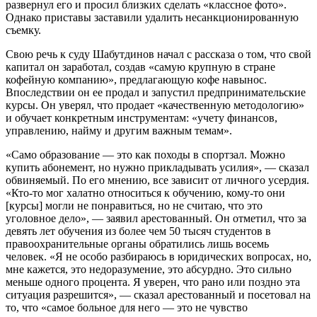
развернул его и просил близких сделать «классное фото».
Однако приставы заставили удалить несанкционированную
съемку.
Свою речь к суду Шабутдинов начал с рассказа о том, что свой
капитал он заработал, создав «самую крупную в стране
кофейную компанию», предлагающую кофе навынос.
Впоследствии он ее продал и запустил предпринимательские
курсы. Он уверял, что продает «качественную методологию»
и обучает конкретным инструментам: «учету финансов,
управлению, найму и другим важным темам».
«Само образование — это как походы в спортзал. Можно
купить абонемент, но нужно прикладывать усилия», — сказал
обвиняемый. По его мнению, все зависит от личного усердия.
«Кто-то мог халатно относиться к обучению, кому-то они
[курсы] могли не понравиться, но не считаю, что это
уголовное дело», — заявил арестованный. Он отметил, что за
девять лет обучения из более чем 50 тысяч студентов в
правоохранительные органы обратились лишь восемь
человек. «Я не особо разбираюсь в юридических вопросах, но,
мне кажется, это недоразумение, это абсурдно. Это сильно
меньше одного процента. Я уверен, что рано или поздно эта
ситуация разрешится», — сказал арестованный и посетовал на
то, что «самое больное для него — это не чувство