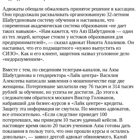
Адвокаты обещали обжаловать принятое решение в кассации.
Они продолжали расхваливать организованную 32-летним
Шабутдиновым систему обучения и настаивали, что
современная академическая система образования «не дает
таких навыков». «Нам кажется, что Аяз Шабутдинов — один
из тех людей, которые стояли у истоков образования для
предпринимателей», — сказал адвокат Никита Апаликов. Он
настаивал, что его подзащитного «нужно выпустить из
СИЗО». Как и его клиент, защитник назвал уголовное дело
«недоразумением».
Вместе с тем, по сведениям телеграм-каналов, на Аяза
Шабутдинова и гендиректора «Лайк центра» Василия
Алексеева написали заявления о мошенничестве еще две
женщины. Потерпевшие заплатили ему 76 тысяч и 314 тысяч
рублей за обучение, но успеха не достигли. До этого к
следователям обратился москвич Виктор Голованов,
набравший для бизнес-курсов в «Лайк центре» кредиты.
Защиту эта информация не смутила. По мнению адвокатов,
все относительно. «Если следствие приведет 100
потерпевших, мы приведем 10 тысяч удачный кейсов. В
настоящее время около 20 тысяч учеников Аяза готовы дать
показания в пользу того, что они прошли курсы и остались
довольны», — заявил другой адвокат обвиняемого, Калой