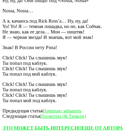
Ну, ну, да! Они пищат под «Nossa, Nossa»
Nossa, Nossa…
А я, качаюсь под Rick Ross’a… Ну, ну, да!
Yo! Yo! Я — темная лошадка, но не, как Собчак.
Не знаю, как ее дела… Мои — ништяк!
Я — черная звезда! И знаешь, вот мой знак!
Знак! В России нету Рэпа!
Click! Click! Ты слышишь звук!
Ты попал под каблук.
Click! Click! Ты слышишь звук!
Ты попал под мой каблук.
Click! Click! Ты слышишь звук!
Ты попал под каблук.
Click! Click! Ты слышишь звук!
Ты попал мой под каблук.
Предыдущая статья
Начинаю забывать
Следующая статья
Посмотри (& Тимати)
ЭТО МОЖЕТ БЫТЬ ИНТЕРЕСНО
ЕЩЕ ОТ АВТОРА