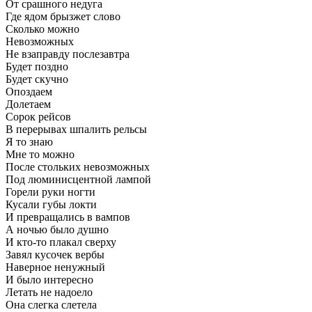
От срашного недуга
Где ядом брызжет слово
Сколько можно
Невозможных
Не взаправду послезавтра
Будет поздно
Будет скучно
Опоздаем
Долетаем
Сорок рейсов
В перерывах шпалить рельсы
Я то знаю
Мне то можно
После стольких невозможных
Под люминисцентной лампой
Горели руки ногти
Кусали губы локти
И превращались в вампов
А ночью было душно
И кто-то плакал сверху
Завял кусочек вербы
Наверное ненужный
И было интересно
Летать не надоело
Она слегка слетела