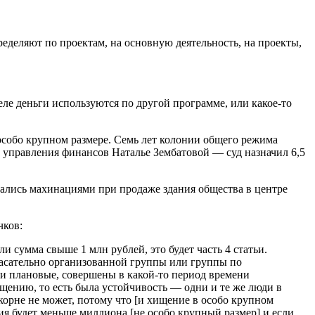
ределяют по проектам, на основную деятельность, на проекты,
еле деньги используются по другой программе, или какое-то
особо крупном размере. Семь лет колонии общего режима
 управления финансов Наталье Зембатовой — суд назначил 6,5
мались махинациями при продаже здания общества в центре
чков:
и сумма свыше 1 млн рублей, это будет часть 4 статьи.
 Касательно организованной группы или группы по
и плановые, совершены в какой-то период времени
щению, то есть была устойчивость — одни и те же люди в
корне не может, потому что [и хищение в особо крупном
ия будет меньше миллиона [не особо крупный размер] и если