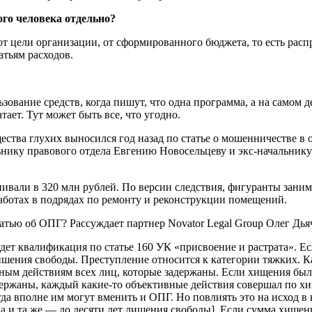
ого человека отдельно?
от цели организации, от сформированного бюджета, то есть расп
атьям расходов.
ование средств, когда пишут, что одна программа, а на самом д
тает. Тут может быть все, что угодно.
ства глухих выносился год назад по статье о мошенничестве в 
нику правового отдела Евгению Новосельцеву и экс-начальнику
ивали в 320 млн рублей. По версии следствия, фигуранты зани
ботах в подрядах по ремонту и реконструкции помещений.
атью об ОПГ? Рассуждает партнер Novator Legal Group Олег Дья
дет квалификация по статье 160 УК «присвоение и растрата». Есл
 лишения свободы. Преступление относится к категории тяжких.
ным действиям всех лиц, которые задержаны. Если хищения был
держаны, каждый какие-то объективные действия совершал по хи
а вполне им могут вменить и ОПГ. Но повлиять это на исход в 
дна и та же — до десяти лет лишения свободы]. Если сумма хищен