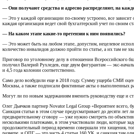
— Они получают средства и адресно распределяют, на кажд
— Это у каждой организации по-своему устроено, все зависит 
каждая организация ведет свой бухгалтерский учет по своим ст
— На каком этапе какие-то претензии к ним появились?
— Это может быть на любом этапе, допустим, нецелевое использ
количество инвалидов должно пройти по статье, а их там не хва
Приговор по уголовному делу в отношении Всероссийского бще
получил Валерий Рухледев, еще двум фигурантам — экс-началь
и 4,5 года колонии соответственно.
Само дело возбудили еще в 2018 году. Сумму ущерба СМИ оцен
Москвы, а также подписали фиктивные акты о выполненных ра
Могут ли по новым задержаниям вменить руководству еще и ст
Олег Дьячков партнер Novator Legal Group «Вероятнее всего, бу
Санкция статьи в этом случае предусматривает до десяти лет
предварительному сговору — уже нужно смотреть по объектив
несколькими платежами, в этом участвовали люди, которые за
продолжительный период времени совершали эти хищения, тогд
размере, и ОПГ — это часть 4 статьи 160 УК, и санкция там о