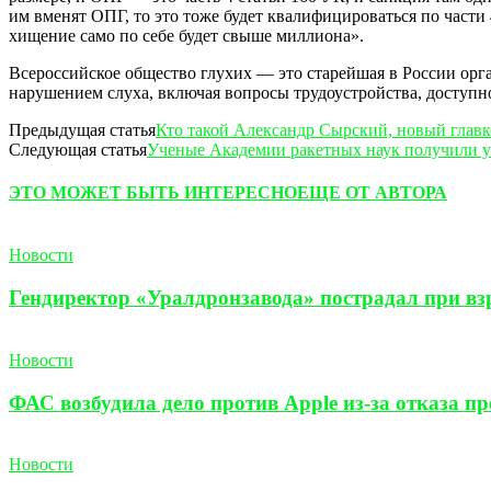
им вменят ОПГ, то это тоже будет квалифицироваться по части
хищение само по себе будет свыше миллиона».
Всероссийское общество глухих — это старейшая в России орга
нарушением слуха, включая вопросы трудоустройства, доступн
Предыдущая статья
Кто такой Александр Сырский, новый глав
Следующая статья
Ученые Академии ракетных наук получили у
ЭТО МОЖЕТ БЫТЬ ИНТЕРЕСНО
ЕЩЕ ОТ АВТОРА
Новости
Гендиректор «Уралдронзавода» пострадал при взр
Новости
ФАС возбудила дело против Apple из-за отказа п
Новости