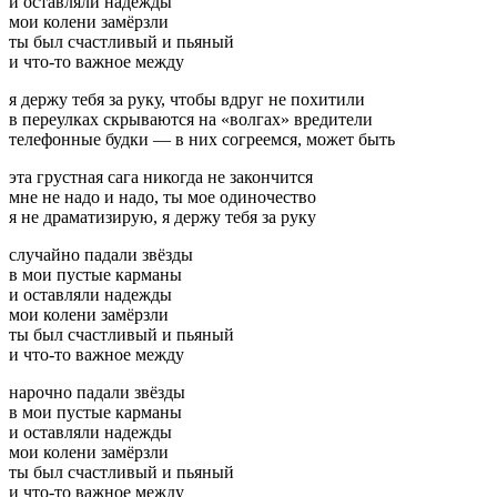
и оставляли надежды
мои колени замёрзли
ты был счастливый и пьяный
и что-то важное между
я держу тебя за руку, чтобы вдруг не похитили
в переулках скрываются на «волгах» вредители
телефонные будки — в них согреемся, может быть
эта грустная сага никогда не закончится
мне не надо и надо, ты мое одиночество
я не драматизирую, я держу тебя за руку
случайно падали звёзды
в мои пустые карманы
и оставляли надежды
мои колени замёрзли
ты был счастливый и пьяный
и что-то важное между
нарочно падали звёзды
в мои пустые карманы
и оставляли надежды
мои колени замёрзли
ты был счастливый и пьяный
и что-то важное между