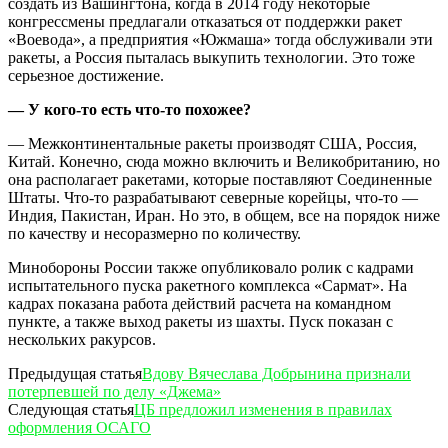
создать из Вашингтона, когда в 2014 году некоторые
конгрессмены предлагали отказаться от поддержки ракет
«Воевода», а предприятия «Южмаша» тогда обслуживали эти
ракеты, а Россия пыталась выкупить технологии. Это тоже
серьезное достижение.
— У кого-то есть что-то похожее?
— Межконтинентальные ракеты производят США, Россия,
Китай. Конечно, сюда можно включить и Великобританию, но
она располагает ракетами, которые поставляют Соединенные
Штаты. Что-то разрабатывают северные корейцы, что-то —
Индия, Пакистан, Иран. Но это, в общем, все на порядок ниже
по качеству и несоразмерно по количеству.
Минобороны России также опубликовало ролик с кадрами
испытательного пуска ракетного комплекса «Сармат». На
кадрах показана работа действий расчета на командном
пункте, а также выход ракеты из шахты. Пуск показан с
нескольких ракурсов.
Предыдущая статья
Вдову Вячеслава Добрынина признали
потерпевшей по делу «Джема»
Следующая статья
ЦБ предложил изменения в правилах
оформления ОСАГО