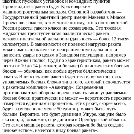
шахтных пусковых установок и командных пунктов.
Производиться ракета будет Красноярским
машиностроительным заводом. Основной разработчик —
Государственный ракетный центр имени Макеева в Миассе.
Проект шел тяжело, в том числе потому, что в постсоветской
России ракеты такого класса не создавались. Это тяжелая
жидкостная трехступенчатая баллистическая ракета
межконтинентальной дальности (дальность — более 12 тысяч
километров). В зависимости от полезной нагрузки ракета
может иметь практически неограниченную дальность и
наносить удары по целям в Западном полушарии, например
через Южный полюс. Судя по характеристикам, ракета может
нести от 10 до 14 (а может, и больше) баллистических боевых
блоков — обычных, как любые другие баллистические
ракеты. В перспективе ракета будет нести, вероятно, пять
управляемых боевых блоков типа того, который используется
в ракетном комплексе «Авангард». Современная
противоракетная оборона перехватывать такие управляемые
боевые блоки практически не может — вероятность перехвата
измеряется единицами процентов. Этих ракет, скорее всего,
будет размещено не менее 50 единиц, может быть, чуть
больше. Вероятно, это будет дивизия в Ужуре, как уже было
сказано, и, возможно, еще дивизия в Оренбургской области.
Это самая мощная ракета, которая когда-либо была создана
человечеством, имеется в виду боевая ракета».