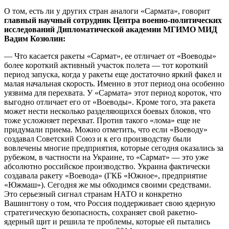
О том, есть ли у других стран аналоги «Сармата», говорит
главный научный сотрудник Центра военно-политических
исследований Дипломатической академии МГИМО МИД
Вадим Козюлин:
— Что касается ракеты «Сармат», ее отличает от «Воеводы»
более короткий активный участок полета — тот короткий
период запуска, когда у ракеты еще достаточно яркий факел и
малая начальная скорость. Именно в этот период она особенно
уязвима для перехвата. У «Сармата» этот период короток, что
выгодно отличает его от «Воеводы». Кроме того, эта ракета
может нести несколько разделяющихся боевых блоков, что
тоже усложняет перехват. Против такого «лома» еще не
придумали приема. Можно отметить, что если «Воеводу»
создавал Советский Союз и к его производству были
вовлечены многие предприятия, которые сегодня оказались за
рубежом, в частности на Украине, то «Сармат» — это уже
абсолютно российское производство. Украина фактически
создавала ракету «Воевода» (ГКБ «Южное», предприятие
«Южмаш»). Сегодня же мы обходимся своими средствами.
Это серьезный сигнал странам НАТО и конкретно
Вашингтону о том, что Россия поддерживает свою ядерную
стратегическую безопасность, сохраняет свой ракетно-
ядерный щит и решила те проблемы, которые ей пытались