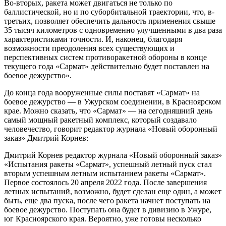
Во-вторых, ракета может двигаться не только по
баллистической, но и по суборбитальной траектории, что, в-
третьих, позволяет обеспечить дальность применения свыше
35 тысяч километров с одновременно улучшенными в два раза
характеристиками точности. И, наконец, благодаря
возможности преодоления всех существующих и
перспективных систем противоракетной обороны в конце
текущего года «Сармат» действительно будет поставлен на
боевое дежурство».
До конца года вооруженные силы поставят «Сармат» на
боевое дежурство — в Ужурском соединении, в Красноярском
крае. Можно сказать, что «Сармат» — на сегодняшний день
самый мощный ракетный комплекс, который создавало
человечество, говорит редактор журнала «Новый оборонный
заказ» Дмитрий Корнев:
Дмитрий Корнев редактор журнала «Новый оборонный заказ»
«Испытания ракеты «Сармат», успешный летный пуск стал
вторым успешным летным испытанием ракеты «Сармат».
Первое состоялось 20 апреля 2022 года. После завершения
летных испытаний, возможно, будет сделан еще один, а может
быть, еще два пуска, после чего ракета начнет поступать на
боевое дежурство. Поступать она будет в дивизию в Ужуре,
юг Красноярского края. Вероятно, уже готовы несколько