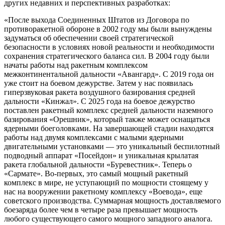
других недавних и перспективных разработках:
«После выхода Соединенных Штатов из Договора по
противоракетной обороне в 2002 году мы были вынуждены
задуматься об обеспечении своей стратегической
безопасности в условиях новой реальности и необходимости
сохранения стратегического баланса сил. В 2004 году были
начаты работы над ракетным комплексом
межконтинентальной дальности «Авангард». С 2019 года он
уже стоит на боевом дежурстве. Затем у нас появилась
гиперзвуковая ракета воздушного базирования средней
дальности «Кинжал». С 2025 года на боевое дежурство
поставлен ракетный комплекс средней дальности наземного
базирования «Орешник», который также может оснащаться
ядерными боеголовками. На завершающей стадии находятся
работы над двумя комплексами с малыми ядерными
двигательными установками — это уникальный беспилотный
подводный аппарат «Посейдон» и уникальная крылатая
ракета глобальной дальности «Буревестник». Теперь о
«Сармате». Во-первых, это самый мощный ракетный
комплекс в мире, не уступающий по мощности стоящему у
нас на вооружении ракетному комплексу «Воевода», еще
советского производства. Суммарная мощность доставляемого
боезаряда более чем в четыре раза превышает мощность
любого существующего самого мощного западного аналога.