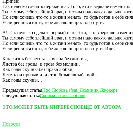
Припев:
Так нелегко сделать первый шаг. Того, кто в зеркале изменить.
Ты самому себе злейший враг, и с этим надо как-то дальше жить
Но если хочешь что-то в жизни менять, то будь готов в себе с
Если решился идти, тебе желаю непростого пути.
А! Так нелегко сделать первый шаг. Того, кто в зеркале изменит
Ты самому себе злейший враг, и с этим надо как-то дальше жить
Но если хочешь что-то в жизни менять, то будь готов в себе си
Если решился идти, тебе желаю непростого пути. Иди.
Как жизнь без весны — весна без листвы,
Листва без грозы, и гроза без молнии.
Как годы скучны без права любви,
Лететь на призыв или стон безмолвный твой.
Как годы скучны…
Предыдущая статья
Про Любовь (feat. Доминик Джокер)
Следующая статья
Сколько стоит любовь
ЭТО МОЖЕТ БЫТЬ ИНТЕРЕСНО
ЕЩЕ ОТ АВТОРА
Новости