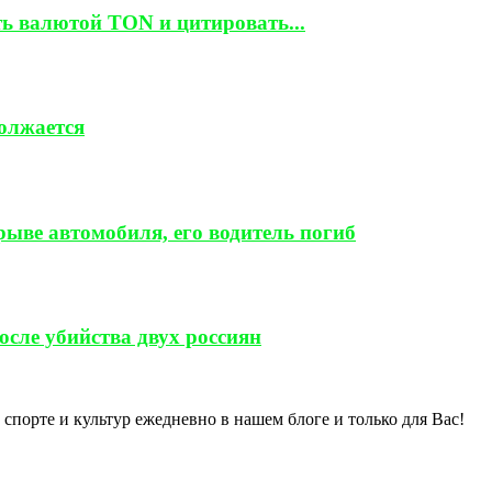
ть валютой TON и цитировать...
должается
ыве автомобиля, его водитель погиб
сле убийства двух россиян
спорте и культур ежедневно в нашем блоге и только для Вас!