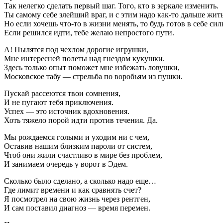
Так нелегко сделать первый шаг. Того, кто в зеркале изменить.
Ты самому себе злейший враг, и с этим надо как-то дальше жить
Но если хочешь что-то в жизни менять, то будь готов в себе си
Если решился идти, тебе желаю непростого пути.
А! Пылятся под чехлом дорогие игрушки,
Мне интересней полеты над гнездом кукушки.
Здесь только опыт поможет мне избежать ловушки,
Московское табу — стрельба по воробьям из пушки.
Пускай рассеются твои сомнения,
И не пугают тебя приключения.
Успех — это источник вдохновения.
Хоть тяжело порой идти против течения. Да.
Мы рождаемся голыми и уходим ни с чем,
Оставив нашим близким пароли от систем,
Чтоб они жили счастливо в мире без проблем,
И занимаем очередь у ворот в Эдем.
Сколько было сделано, а сколько надо еще…
Где лимит времени и как сравнять счет?
Я посмотрел на свою жизнь через рентген,
И сам поставил диагноз — время перемен.