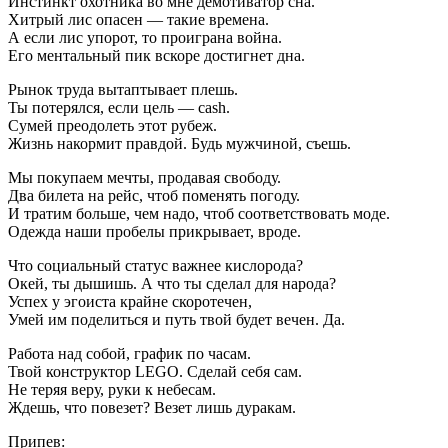
Инстинкт охотника во мне демотиватор сна.
Хитрый лис опасен — такие времена.
А если лис упорот, то проиграна война.
Его ментальный пик вскоре достигнет дна.
Рынок труда вытаптывает плешь.
Ты потерялся, если цель — cash.
Сумей преодолеть этот рубеж.
Жизнь накормит правдой. Будь мужчиной, съешь.
Мы покупаем мечты, продавая свободу.
Два билета на рейс, чтоб поменять погоду.
И тратим больше, чем надо, чтоб соответствовать моде.
Одежда наши пробелы прикрывает, вроде.
Что социальный статус важнее кислорода?
Окей, ты дышишь. А что ты сделал для народа?
Успех у эгоиста крайне скоротечен,
Умей им поделиться и путь твой будет вечен. Да.
Работа над собой, график по часам.
Твой конструктор LEGO. Сделай себя сам.
Не теряя веру, руки к небесам.
Ждешь, что повезет? Везет лишь дуракам.
Припев: