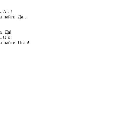
. Ага!
илы найти. Да…
ь. Да!
. О-о!
лы найти. Ueah!