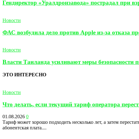
Гендиректор «Уралдронзавода» пострадал при взр
Новости
ФАС возбудила дело против Apple из-за отказа п
Новости
Власти Таиланда усиливают меры безопасности по
ЭТО ИНТЕРЕСНО
Новости
Что делать, если текущий тариф оператора перес
01.08.2026
0
Тариф может хорошо подходить несколько лет, а затем переста
абонентская плата....