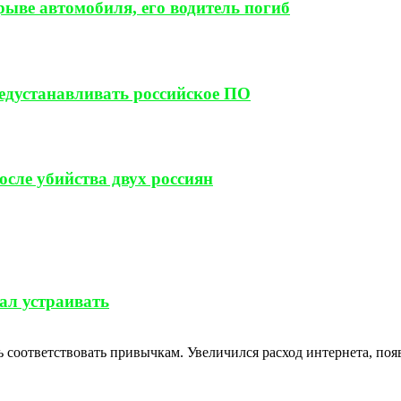
ыве автомобиля, его водитель погиб
редустанавливать российское ПО
сле убийства двух россиян
тал устраивать
ть соответствовать привычкам. Увеличился расход интернета, по