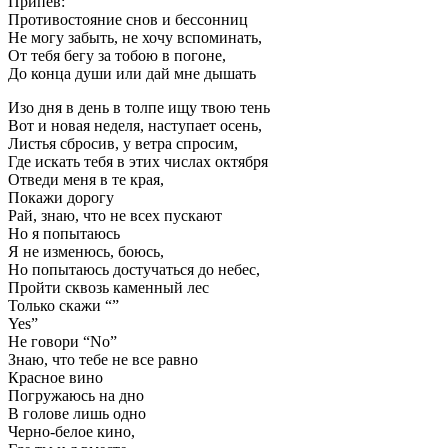
Припев:
Противостояние снов и бессонниц
Не могу забыть, не хочу вспоминать,
От тебя бегу за тобою в погоне,
До конца души или дай мне дышать
Изо дня в день в толпе ищу твою тень
Вот и новая неделя, наступает осень,
Листья сбросив, у ветра спросим,
Где искать тебя в этих числах октября
Отведи меня в те края,
Покажи дорогу
Рай, знаю, что не всех пускают
Но я попытаюсь
Я не изменюсь, боюсь,
Но попытаюсь достучаться до небес,
Пройти сквозь каменный лес
Только скажи “”
Yes”
Не говори “No”
Знаю, что тебе не все равно
Красное вино
Погружаюсь на дно
В голове лишь одно
Черно-белое кино,