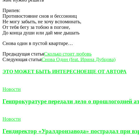
Припев:
Противостояние снов и бессонниц
Не могу забыть, не хочу вспоминать,
От тебя бегу за тобою в погоне,
До конца души или дай мне дышать
Снова один в пустой квартире…
Предыдущая статья
Сколько стоит любовь
Следующая статья
Снова Один (feat. Ирина Дубцова)
ЭТО МОЖЕТ БЫТЬ ИНТЕРЕСНО
ЕЩЕ ОТ АВТОРА
Новости
Генпрокуратуре передали дело о прошлогодней а
Новости
Гендиректор «Уралдронзавода» пострадал при взр