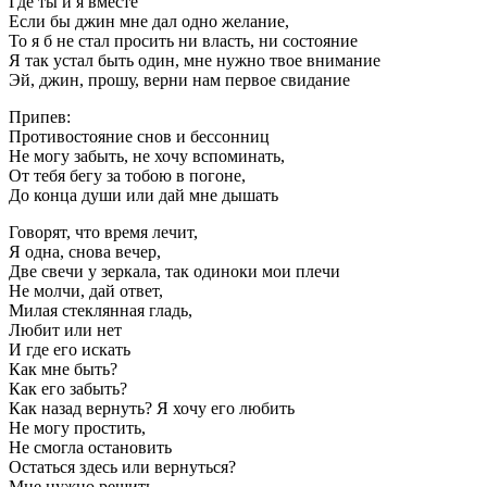
Где ты и я вместе
Если бы джин мне дал одно желание,
То я б не стал просить ни власть, ни состояние
Я так устал быть один, мне нужно твое внимание
Эй, джин, прошу, верни нам первое свидание
Припев:
Противостояние снов и бессонниц
Не могу забыть, не хочу вспоминать,
От тебя бегу за тобою в погоне,
До конца души или дай мне дышать
Говорят, что время лечит,
Я одна, снова вечер,
Две свечи у зеркала, так одиноки мои плечи
Не молчи, дай ответ,
Милая стеклянная гладь,
Любит или нет
И где его искать
Как мне быть?
Как его забыть?
Как назад вернуть? Я хочу его любить
Не могу простить,
Не смогла остановить
Остаться здесь или вернуться?
Мне нужно решить