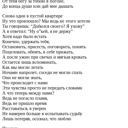
От тебя бегу за тобою в погоне,
До конца души или дай мне дышать
Снова один в пустой квартире
Ну что произошло? Мы ведь не этого хотели
Ты говоришь: “Добился своего? Я ухожу”
А я ответил: “Ну о”кей, я не держу”
Хотя надо было встать
Конечно, удержать тебя,
Остановить, присесть, поговорить, понять
Поцеловать, обнять, к себе прижать,
А после ужин при свечах и мягкая кровать
Остается лишь вспоминать,
Как мы могли летать
Ночами напролет, соседи не могли спать
Они не могли знать,
Что происходит с нами
Эти чувства просто не передать словами
А что теперь между нами?
Ведь не погасло пламя,
Ведь не пришло время
Расставаться, я уверен
Не намерен больше я испытывать судьбу
Лишь потеряв, осознал, что люблю