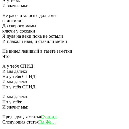
А у тебя:
И значит мы:
Не рассчитались с долгами
свинтили
До скорого мамы
ключи у соседки
Я дула на веки пока не остыли
И плакали ивы, и ставили метки
Не видел ленивый в газете заметки
Что
А у тебя СПИД
И мы далеко
Но у тебя СПИД
И мы далеко
Но у тебя СПИД
И мы далеко.
Но у тебя:
И значит мы:
Предыдущая статья
Суицид
Следующая статья
Ты Же…