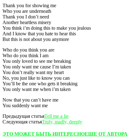
Thank you for showing me
Who you are underneath
Thank you I don’t need
Another heartless misery
You think i’m doing this to make you jealous
And I know that you hate to hear this
But this is not about you anymore
Who do you think you are
Who do you think I am
You only loved to see me breaking
You only want me cause I’m taken
You don’t really want my heart
No, you just like to know you can
You’ll be the one who gets it breaking
You only want me when i’m taken
Now that you can’t have me
You suddenly want me
Предыдущая статья
Tell me a lie
Следующая статья
Truly, madly, deeply
ЭТО МОЖЕТ БЫТЬ ИНТЕРЕСНО
ЕЩЕ ОТ АВТОРА