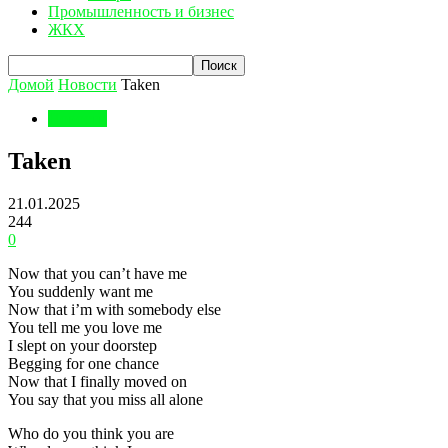
Промышленность и бизнес
ЖКХ
Домой
Новости
Taken
Новости
Taken
21.01.2025
244
0
Now that you can’t have me
You suddenly want me
Now that i’m with somebody else
You tell me you love me
I slept on your doorstep
Begging for one chance
Now that I finally moved on
You say that you miss all alone
Who do you think you are