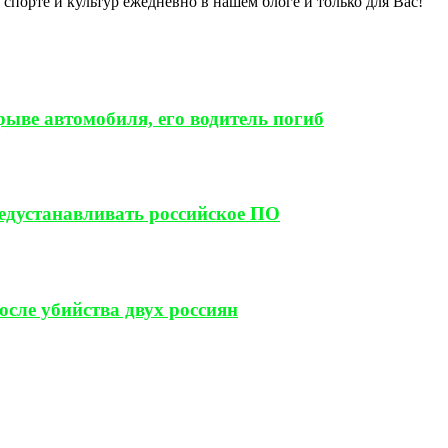
спорте и культур ежедневно в нашем блоге и только для Вас!
ыве автомобиля, его водитель погиб
редустанавливать российское ПО
сле убийства двух россиян