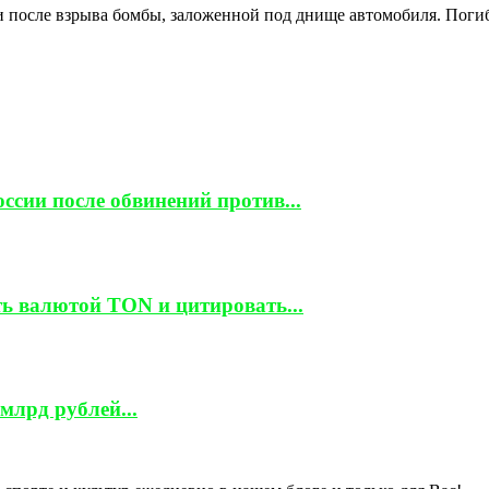
 после взрыва бомбы, заложенной под днище автомобиля. Погиб
ссии после обвинений против...
ть валютой TON и цитировать...
млрд рублей...