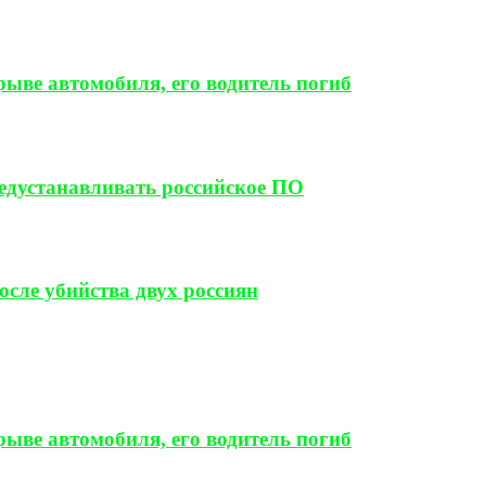
ыве автомобиля, его водитель погиб
редустанавливать российское ПО
сле убийства двух россиян
ыве автомобиля, его водитель погиб