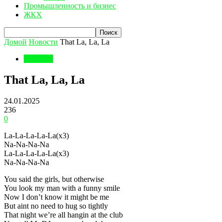
Промышленность и бизнес
ЖКХ
Домой
Новости
That La, La, La
Новости
That La, La, La
24.01.2025
236
0
La-La-La-La-La(x3)
Na-Na-Na-Na
La-La-La-La-La(x3)
Na-Na-Na-Na
You said the girls, but otherwise
You look my man with a funny smile
Now I don’t know it might be me
But aint no need to hug so tightly
That night we’re all hangin at the club