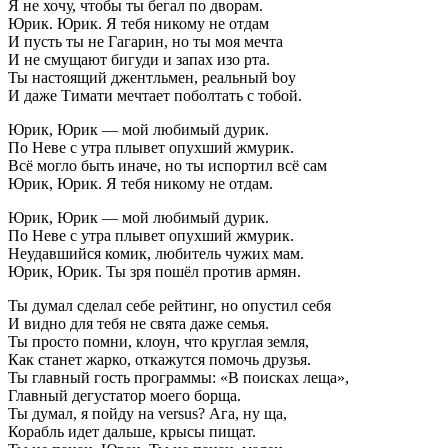
Я не хочу, чтобы ты бегал по дворам.
Юрик. Юрик. Я тебя никому не отдам
И пусть ты не Гагарин, но ты моя мечта
И не смущают бигуди и запах изо рта.
Ты настоящий джентльмен, реальный boy
И даже Тимати мечтает поболтать с тобой.
Юрик, Юрик — мой любимый дурик.
По Неве с утра плывет опухший жмурик.
Всё могло быть иначе, но ты испортил всё сам
Юрик, Юрик. Я тебя никому не отдам.
Юрик, Юрик — мой любимый дурик.
По Неве с утра плывет опухший жмурик.
Неудавшийся комик, любитель чужих мам.
Юрик, Юрик. Ты зря пошёл против армян.
Ты думал сделал себе рейтинг, но опустил себя
И видно для тебя не свята даже семья.
Ты просто помни, клоун, что круглая земля,
Как станет жарко, откажутся помочь друзья.
Ты главный гость программы: «В поисках леща»,
Главный дегустатор моего борща.
Ты думал, я пойду на versus? Ага, ну ща,
Корабль идет дальше, крысы пищат.