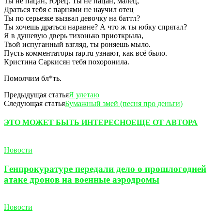
Ты не пацан, Юрец. Ты не пацан, малец,
Драться тебя с парнями не научил отец
Ты по серьезке вызвал девочку на баттл?
Ты хочешь драться наравне? А что ж ты юбку спрятал?
Я в душевую дверь тихонько приоткрыла,
Твой испуганный взгляд, ты роняешь мыло.
Пусть комментаторы rap.ru узнают, как всё было.
Кристина Саркисян тебя похоронила.
Помолчим бл*ть.
Предыдущая статья
Я улетаю
Следующая статья
Бумажный змей (песня про деньги)
ЭТО МОЖЕТ БЫТЬ ИНТЕРЕСНО
ЕЩЕ ОТ АВТОРА
Новости
Генпрокуратуре передали дело о прошлогодней
атаке дронов на военные аэродромы
Новости