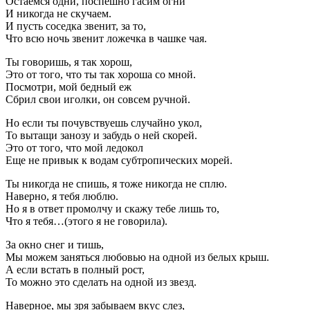
Остаемся одни, поспешно гасим огни
И никогда не скучаем.
И пусть соседка звенит, за то,
Что всю ночь звенит ложечка в чашке чая.
Ты говоришь, я так хорош,
Это от того, что ты так хороша со мной.
Посмотри, мой бедный еж
Сбрил свои иголки, он совсем ручной.
Но если ты почувствуешь случайно укол,
То вытащи занозу и забудь о ней скорей.
Это от того, что мой ледокол
Еще не привык к водам субтропических морей.
Ты никогда не спишь, я тоже никогда не сплю.
Наверно, я тебя люблю.
Но я в ответ промолчу и скажу тебе лишь то,
Что я тебя…(этого я не говорила).
За окно снег и тишь,
Мы можем заняться любовью на одной из белых крыш.
А если встать в полный рост,
То можно это сделать на одной из звезд.
Наверное, мы зря забываем вкус слез,