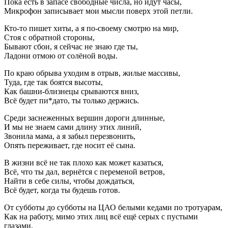
Пока есть в запасе свободные числа, но идут часы,
Микрофон записывает мои мысли поверх этой петли.
Кто-то пишет хиты, а я по-своему смотрю на мир,
Стоя с обратной стороны,
Бывают сбои, я сейчас не знаю где ты,
Ладони отмою от солёной воды.
По краю обрыва уходим в отрыв, жилые массивы,
Туда, где так боятся высоты,
Как башни-близнецы срываются вниз,
Всё будет пи*дато, ты только держись.
Среди заснеженных вершин дороги длинные,
И мы не знаем сами длину этих линий,
Звонила мама, а я забыл перезвонить,
Опять переживает, где носит её сына.
В жизни всё не так плохо как может казаться,
Всё, что ты дал, вернётся с переменой ветров,
Найти в себе силы, чтобы дождаться,
Всё будет, когда ты будешь готов.
От субботы до субботы на ЦАО белыми кедами по тротуарам,
Как на работу, мимо этих лиц всё ещё серых с пустыми
глазами,