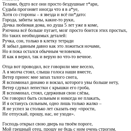
Телами, будто все они просто бездушные т*ари,
Судьба прогоняет иногда что я в а*уе,
Хотя со стороны – я звезда и всё пи*дато:
Города, забиты залы, какие-то руки,
Дочка любимая дома, но душа 5 лет уже в коме,
Рэпчина всё больше пугает, мозг просто боится этих простых,
Но таких необходимых деталей:
Ручка, сон, только в клетку тетради
Я забыл давным давно как это ложиться ночами,
Но я пока остался обычным человеком,
И как я верил, так и верую во что-то вечное.
Отца вот проводил, все говорили мне весело,
А я молча стоял, слыша голоса наши вместе,
Ветер принес мне запах талого снега,
Я вспоминал динамо и вокзал, которого увы больше нету,
Ветер сдувал лепестки с крышки его гроба,
Я вспоминал, стоял, сдерживая свои слёзы,
Он говорил быть сильным и никогда не плакать,
И я останусь сильным, одно лишь только жалко –
Я не успел за столько лет сказать ему «прости,
Не отпускай, прошу, нас, не уходи».
Господь открыл свою дверь на твоём пороге,
Мой грешный отец, прошу не будь с ним очень строгим.