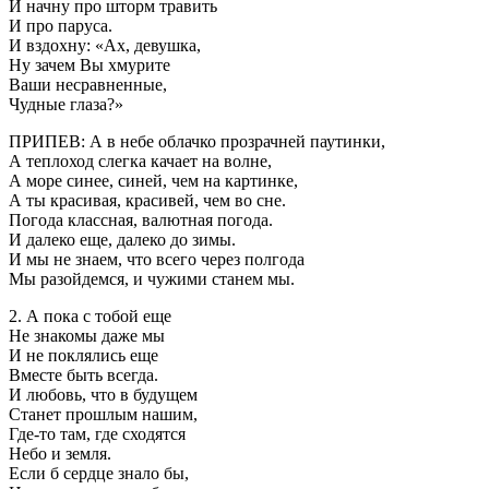
И начну про шторм травить
И про паруса.
И вздохну: «Ах, девушка,
Ну зачем Вы хмурите
Ваши несравненные,
Чудные глаза?»
ПРИПЕВ: А в небе облачко прозрачней паутинки,
А теплоход слегка качает на волне,
А море синее, синей, чем на картинке,
А ты красивая, красивей, чем во сне.
Погода классная, валютная погода.
И далеко еще, далеко до зимы.
И мы не знаем, что всего через полгода
Мы разойдемся, и чужими станем мы.
2. А пока с тобой еще
Не знакомы даже мы
И не поклялись еще
Вместе быть всегда.
И любовь, что в будущем
Станет прошлым нашим,
Где-то там, где сходятся
Небо и земля.
Если б сердце знало бы,