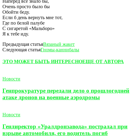
Наперед все знало бы,
Очень просто было бы
Обойти беду.
Если б день вернуть мне тот,
Где по белой палубе
С сигаретой «Мальборо»
Я к тебе иду.
Предыдущая статья
Вязаный жакет
Следующая статья
Гномы-каннибалы
ЭТО МОЖЕТ БЫТЬ ИНТЕРЕСНО
ЕЩЕ ОТ АВТОРА
Новости
Генпрокуратуре передали дело о прошлогодней
атаке дронов на военные аэродромы
Новости
Гендиректор «Уралдронзавода» пострадал при
взрыве автомобиля, его водитель погиб