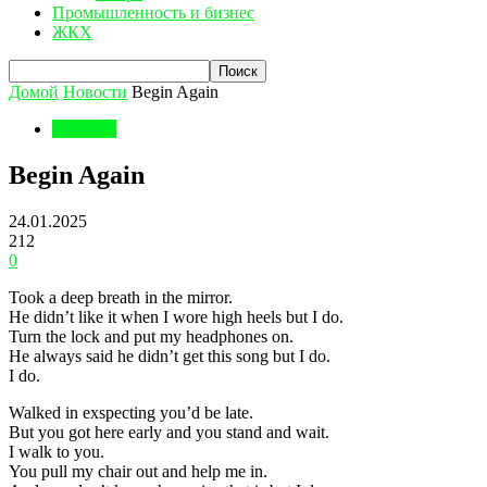
Промышленность и бизнес
ЖКХ
Домой
Новости
Begin Again
Новости
Begin Again
24.01.2025
212
0
Took a deep breath in the mirror.
He didn’t like it when I wore high heels but I do.
Turn the lock and put my headphones on.
He always said he didn’t get this song but I do.
I do.
Walked in exspecting you’d be late.
But you got here early and you stand and wait.
I walk to you.
You pull my chair out and help me in.