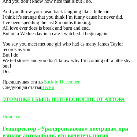
And you don’t know how nice that is but I do.
And you throw your head back laughing like a little kid.
I think it’s strange that you think I’m funny cause he never did.
I’ve been spending the last 8 months thinking,
All love ever does is break and burn and end.
But on a Wednesday in a cafe I watched it begin again.
You say you meet met one girl who had as many James Taylor
records as you
But I do.
We tell stories and you don’t know why I’m coming off a little shy
but I
Do.
Предыдущая статья
Back to December
Следующая статья
Песня
ЭТО МОЖЕТ БЫТЬ ИНТЕРЕСНО
ЕЩЕ ОТ АВТОРА
Новости
Гендиректор «Уралдронзавода» пострадал при
взрыве автомобиля, его водитель погиб