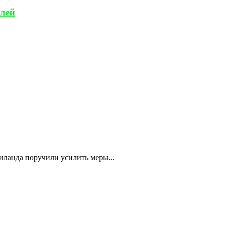
елей
аиланда поручили усилить меры...