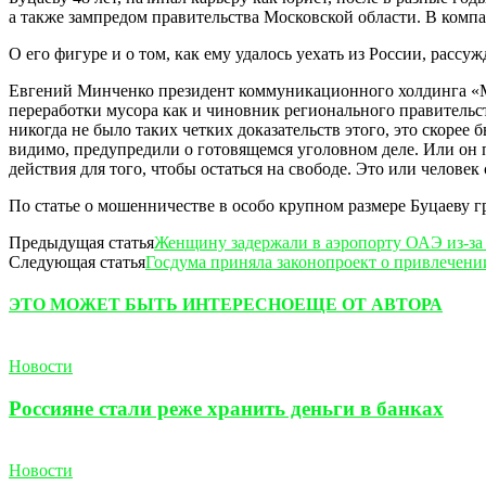
а также зампредом правительства Московской области. В компа
О его фигуре и о том, как ему удалось уехать из России, рас
Евгений Минченко президент коммуникационного холдинга «Ми
переработки мусора как и чиновник регионального правительст
никогда не было таких четких доказательств этого, это скорее
видимо, предупредили о готовящемся уголовном деле. Или он 
действия для того, чтобы остаться на свободе. Это или челов
По статье о мошенничестве в особо крупном размере Буцаеву гр
Предыдущая статья
Женщину задержали в аэропорту ОАЭ из-за
Следующая статья
Госдума приняла законопроект о привлечен
ЭТО МОЖЕТ БЫТЬ ИНТЕРЕСНО
ЕЩЕ ОТ АВТОРА
Новости
Россияне стали реже хранить деньги в банках
Новости