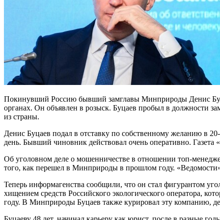
Покинувший Россию бывший замглавы Минприроды Денис Буцае
органах. Он объявлен в розыск. Буцаев пробыл в должности за
из страны.
Денис Буцаев подал в отставку по собственному желанию в 20
день. Бывший чиновник действовал очень оперативно. Газета «
Об уголовном деле о мошенничестве в отношении топ-менедже
того, как перешел в Минприроды в прошлом году. «Ведомости» 
Теперь информагенства сообщили, что он стал фигурантом угол
хищением средств Российского экологического оператора, кот
году. В Минприроды Буцаев также курировал эту компанию, д
Буцаеву 48 лет, начинал карьеру как юрист, после в разные 