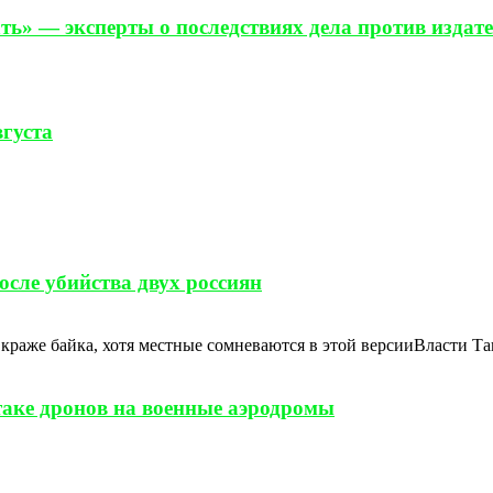
ь» — эксперты о последствиях дела против издат
вгуста
сле убийства двух россиян
и краже байка, хотя местные сомневаются в этой версииВласти Т
таке дронов на военные аэродромы