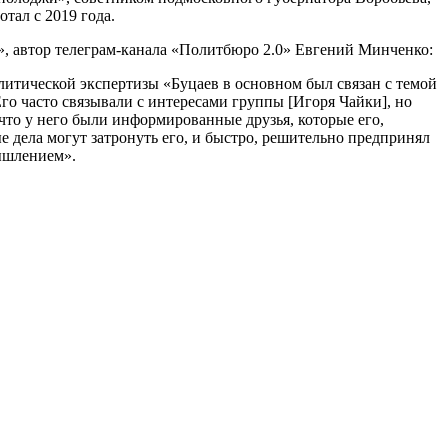
тал с 2019 года.
г», автор телеграм-канала «Политбюро 2.0» Евгений Минченко:
тической экспертизы «Буцаев в основном был связан с темой
Его часто связывали с интересами группы [Игоря Чайки], но
 что у него были информированные друзья, которые его,
 дела могут затронуть его, и быстро, решительно предпринял
мышлением».