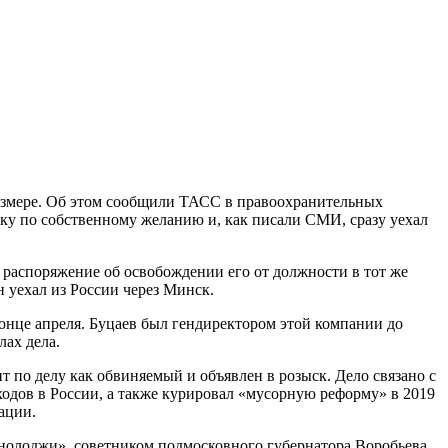
змере. Об этом сообщили ТАСС в правоохранительных
вку по собственному желанию и, как писали СМИ, сразу уехал
распоряжение об освобождении его от должности в тот же
н уехал из России через Минск.
онце апреля. Буцаев был гендиректором этой компании до
лах дела.
 по делу как обвиняемый и объявлен в розыск. Дело связано с
одов в России, а также курировал «мусорную реформу» в 2019
ации.
хнолоджи», советником подмосковного губернатора Воробьева,