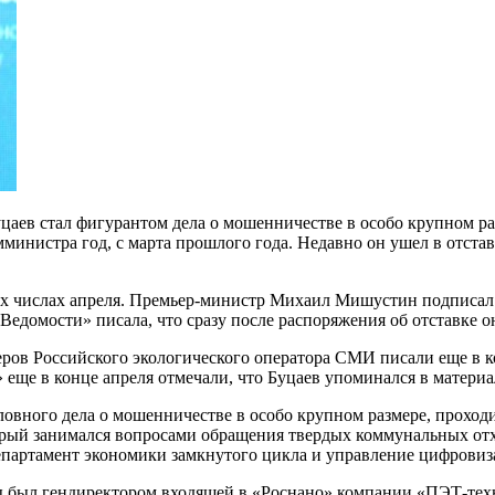
в стал фигурантом дела о мошенничестве в особо крупном ра
мминистра год, с марта прошлого года. Недавно он ушел в отста
-х числах апреля. Премьер-министр Михаил Мишустин подписал 
Ведомости» писала, что сразу после распоряжения об отставке о
ров Российского экологического оператора СМИ писали еще в к
еще в конце апреля отмечали, что Буцаев упоминался в материа
овного дела о мошенничестве в особо крупном размере, проходит
орый занимался вопросами обращения твердых коммунальных отх
епартамент экономики замкнутого цикла и управление цифровиз
годы был гендиректором входящей в «Роснано» компании «ПЭТ-те