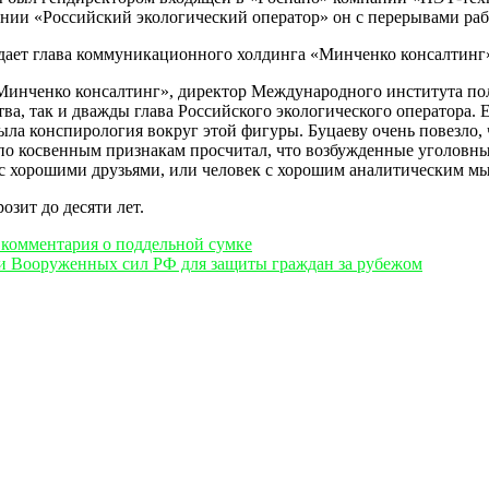
нии «Российский экологический оператор» он с перерывами рабо
суждает глава коммуникационного холдинга «Минченко консалтин
нченко консалтинг», директор Международного института поли
ва, так и дважды глава Российского экологического оператора. 
 была конспирология вокруг этой фигуры. Буцаеву очень повезло,
по косвенным признакам просчитал, что возбужденные уголовные
ек с хорошими друзьями, или человек с хорошим аналитическим 
озит до десяти лет.
 комментария о поддельной сумке
ии Вооруженных сил РФ для защиты граждан за рубежом