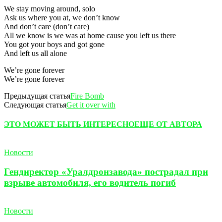
We stay moving around, solo
Ask us where you at, we don’t know
And don’t care (don’t care)
All we know is we was at home cause you left us there
You got your boys and got gone
And left us all alone
We’re gone forever
We’re gone forever
Предыдущая статья
Fire Bomb
Следующая статья
Get it over with
ЭТО МОЖЕТ БЫТЬ ИНТЕРЕСНО
ЕЩЕ ОТ АВТОРА
Новости
Гендиректор «Уралдронзавода» пострадал при
взрыве автомобиля, его водитель погиб
Новости