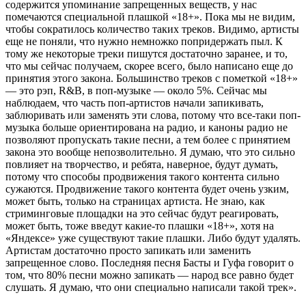
содержится упоминание запрещенных веществ, у нас
помечаются специальной плашкой «18+». Пока мы не видим,
чтобы сократилось количество таких треков. Видимо, артисты
еще не поняли, что нужно немножко попридержать пыл. К
тому же некоторые треки пишутся достаточно заранее, и то,
что мы сейчас получаем, скорее всего, было написано еще до
принятия этого закона. Большинство треков с пометкой «18+»
— это рэп, R&B, в поп-музыке — около 5%. Сейчас мы
наблюдаем, что часть поп-артистов начали запикивать,
заблюривать или заменять эти слова, потому что все-таки поп-
музыка больше ориентирована на радио, и каноны радио не
позволяют пропускать такие песни, а тем более с принятием
закона это вообще непозволительно. Я думаю, что это сильно
повлияет на творчество, и ребята, наверное, будут думать,
потому что способы продвижения такого контента сильно
сужаются. Продвижение такого контента будет очень узким,
может быть, только на страницах артиста. Не знаю, как
стриминговые площадки на это сейчас будут реагировать,
может быть, тоже введут какие-то плашки «18+», хотя на
«Яндексе» уже существуют такие плашки. Либо будут удалять.
Артистам достаточно просто запикать или заменить
запрещенное слово. Последняя песня Басты и Гуфа говорит о
том, что 80% песни можно запикать — народ все равно будет
слушать. Я думаю, что они специально написали такой трек».