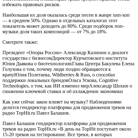
избежать правовых рисков.
Наибольшая их доля оказалась среди песен в жанре хип-хоп
— в среднем 50%. Однако в отдельных каталогах этот
показатель может доходить до 80%. Среди подборок поп-
музыки доля таких композиций — от 7% до 18%.
Смотрите также:
Президент «Опоры России» Александр Калинин о диалоге
государства с бизнесомДиректор Курчатовского института
Юлия Дьякова о биотехнологияхГлава Центра Бакулева Елена
Голухова о том, почему люди поздно обращаются к
врачуЮлия Полетаева, Wildberries & Russ, о способах
поддержки локальных брендовОльга Ускова, Cognitive
Technologies, о том, как ИИ изменил мирАлександр Шохин о
снижении ключевой ставки и об охлаждении экономики
Как уже сейчас закон влияет на музыку? Наблюдениями
делится гендиректор платформы для продвижения треков на
радио TopHit.ru Павел Балашов.
Павел Балашов гендиректор платформы для продвижения
треков на радио TopHit.ru «В день на TopHit поступает около
15-20 треков на тестирование. Все треки, в которых