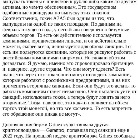
выпускать токены с привязкой к рублю либо каким-то другим
активам, но чем-то обеспеченным. Это государством
одобренные процедуры по выпуску этих токенов.
Соответственно, токен А7А5 был одним из тех, что
выпущены на одной из таких площадок. По данным на
февраль текущего года, у него были совершенно безумные
объемы торгов. То есть он действительно используется
компаниями, юридическими лицами, и он действительно
может и, скорее всего, используется для обхода санкций. То
есть им пользуются компании, которые не рискуют работать с
российскими компаниями напрямую. Не сложно об этом
догадаться. Я думаю, именно это спровоцировало британцев
и, наверное, другие страны. Что они могут сделать? Есть
шанс, что через этот токен они смогут отследить компании,
которые работают с российскими предприятиями, и на них
применить вторичные санкции. Если они будут это делать, то
работать компаниям станет невыгодно. Они пытались уйти от
санкций, использовать токен, а теперь будут ловить за него
вторичные. Тогда, наверное, это как-то повлияет на объем
торгов этой монетой, но это все косвенно. То есть запретить
его обращение они никак не могут».
До появления биржи Grinex существовала другая
криптоплощадка — Garantex, попавшая под санкции еще в
2022 году. На прошлой неделе криптобиржа Grinex сообщила