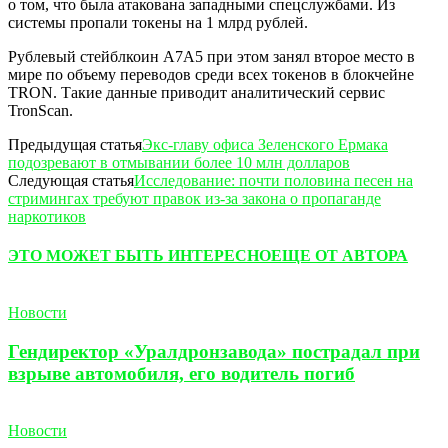
о том, что была атакована западными спецслужбами. Из
системы пропали токены на 1 млрд рублей.
Рублевый стейблкоин A7A5 при этом занял второе место в
мире по объему переводов среди всех токенов в блокчейне
TRON. Такие данные приводит аналитический сервис
TronScan.
Предыдущая статья
Экс-главу офиса Зеленского Ермака
подозревают в отмывании более 10 млн долларов
Следующая статья
Исследование: почти половина песен на
стримингах требуют правок из-за закона о пропаганде
наркотиков
ЭТО МОЖЕТ БЫТЬ ИНТЕРЕСНО
ЕЩЕ ОТ АВТОРА
Новости
Гендиректор «Уралдронзавода» пострадал при
взрыве автомобиля, его водитель погиб
Новости