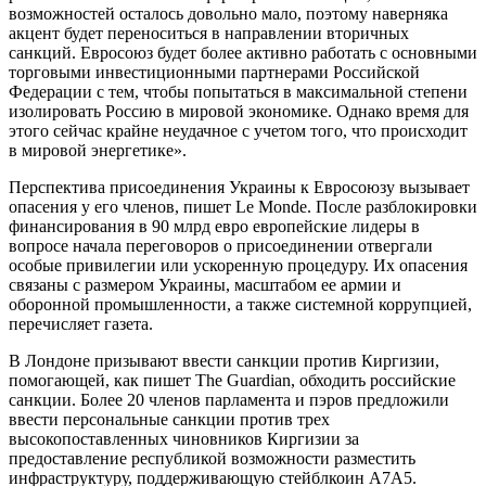
возможностей осталось довольно мало, поэтому наверняка
акцент будет переноситься в направлении вторичных
санкций. Евросоюз будет более активно работать с основными
торговыми инвестиционными партнерами Российской
Федерации с тем, чтобы попытаться в максимальной степени
изолировать Россию в мировой экономике. Однако время для
этого сейчас крайне неудачное с учетом того, что происходит
в мировой энергетике».
Перспектива присоединения Украины к Евросоюзу вызывает
опасения у его членов, пишет Le Monde. После разблокировки
финансирования в 90 млрд евро европейские лидеры в
вопросе начала переговоров о присоединении отвергали
особые привилегии или ускоренную процедуру. Их опасения
связаны с размером Украины, масштабом ее армии и
оборонной промышленности, а также системной коррупцией,
перечисляет газета.
В Лондоне призывают ввести санкции против Киргизии,
помогающей, как пишет The Guardian, обходить российские
санкции. Более 20 членов парламента и пэров предложили
ввести персональные санкции против трех
высокопоставленных чиновников Киргизии за
предоставление республикой возможности разместить
инфраструктуру, поддерживающую стейблкоин A7A5.