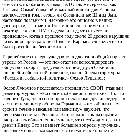
относиться к обязательствам НАТО так же серьезно, как
Польша. Самый большой и важный вопрос для Европы
заключается в том, готовы ли Соединенные Штаты быть
настолько лояльными, насколько это описано в наших
договорах», — отметил Туск и привел в пример, как
некоторые члены НАТО «делали вид, что ничего не
произошло», когда в прошлом году около 20 дронов нарушили
воздушное пространство Польши. Варшава считает, что это
были российские беспилотники.
Европейские спикеры уже давно подхватили общий нарратив
угрозы от России — это помогает им консолидировать
общество, говорит председатель президиума Совета по
внешней и оборонной политике, главный редактор журнала
«Россия в глобальной политике» Федор Лукьянов:
Федор Лукьянов председатель президиума СВОП, главный
редактор журнала «Россия в глобальной политике» «То, что
говорит Туск, до него говорили некоторые другие лидеры, в
частности министр обороны Германии, который называет
сроки в течение месяцев или максимум двух лет, что
неизбежна война с Россией. Это попытка таким образом
настраивать общественное мнение, что необходимо давать
деньги Киеву. Это вызывает большие вопросы у публики,
поскольку общая экономическая ситуация в Европе не