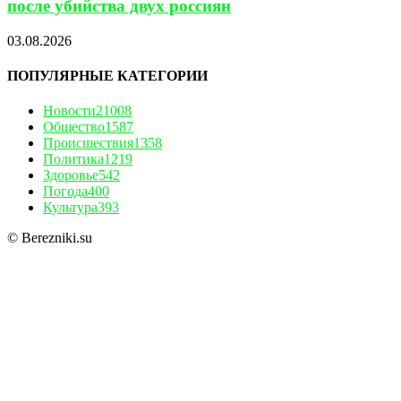
после убийства двух россиян
03.08.2026
ПОПУЛЯРНЫЕ КАТЕГОРИИ
Новости
21008
Общество
1587
Происшествия
1358
Политика
1219
Здоровье
542
Погода
400
Культура
393
© Berezniki.su