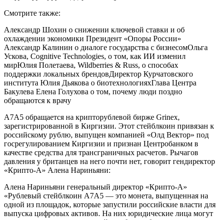
Смотрите также:
Александр Шохин о снижении ключевой ставки и об
охлаждении экономики Президент «Опоры России»
Александр Калинин о диалоге государства с бизнесомОльга
Ускова, Cognitive Technologies, о том, как ИИ изменил
мирЮлия Полетаева, Wildberries & Russ, о способах
поддержки локальных брендовДиректор Курчатовского
института Юлия Дьякова о биотехнологияхГлава Центра
Бакулева Елена Голухова о том, почему люди поздно
обращаются к врачу
А7А5 обращается на крипторублевой бирже Grinex,
зарегистрированной в Киргизии. Этот стейблкоин привязан к
российскому рублю, выпущен компанией «Олд Вектор» под
госрегулированием Киргизии и признан Центробанком в
качестве средства для трансграничных расчетов. Рычагов
давления у британцев на него почти нет, говорит гендиректор
«Крипто-А» Алена Нариньяни:
Алена Нариньяни генеральный директор «Крипто-А»
«Рублевый стейблкоин А7А5 — это монета, выпущенная на
одной из площадок, которые запустили российские власти для
выпуска цифровых активов. На них юридические лица могут