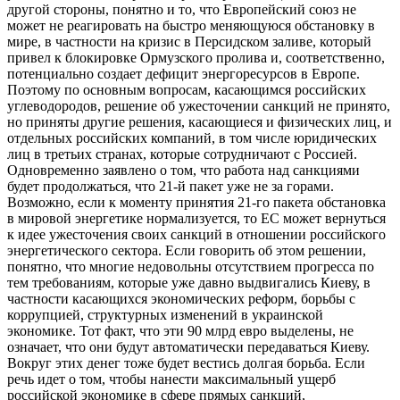
другой стороны, понятно и то, что Европейский союз не
может не реагировать на быстро меняющуюся обстановку в
мире, в частности на кризис в Персидском заливе, который
привел к блокировке Ормузского пролива и, соответственно,
потенциально создает дефицит энергоресурсов в Европе.
Поэтому по основным вопросам, касающимся российских
углеводородов, решение об ужесточении санкций не принято,
но приняты другие решения, касающиеся и физических лиц, и
отдельных российских компаний, в том числе юридических
лиц в третьих странах, которые сотрудничают с Россией.
Одновременно заявлено о том, что работа над санкциями
будет продолжаться, что 21-й пакет уже не за горами.
Возможно, если к моменту принятия 21-го пакета обстановка
в мировой энергетике нормализуется, то ЕС может вернуться
к идее ужесточения своих санкций в отношении российского
энергетического сектора. Если говорить об этом решении,
понятно, что многие недовольны отсутствием прогресса по
тем требованиям, которые уже давно выдвигались Киеву, в
частности касающихся экономических реформ, борьбы с
коррупцией, структурных изменений в украинской
экономике. Тот факт, что эти 90 млрд евро выделены, не
означает, что они будут автоматически передаваться Киеву.
Вокруг этих денег тоже будет вестись долгая борьба. Если
речь идет о том, чтобы нанести максимальный ущерб
российской экономике в сфере прямых санкций,