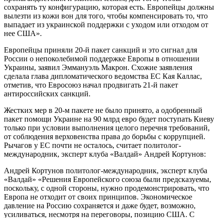
сохранять ту конфигурацию, которая есть. Европейцы должны
вылезти из кожи вон для того, чтобы компенсировать то, что
выпадает из украинской поддержки с уходом или отходом от
нее США».
Европейцы приняли 20-й пакет санкций и это сигнал для
России о непоколебимой поддержке Европы в отношении
Украины, заявил Эммануэль Макрон. Схожие заявления
сделала глава дипломатического ведомства ЕС Кая Каллас,
отметив, что Евросоюз начал продвигать 21-й пакет
антироссийских санкций.
Жестких мер в 20-м пакете не было принято, а одобренный
пакет помощи Украине на 90 млрд евро будет поступать Киеву
только при условии выполнения целого перечня требований,
от соблюдения верховенства права до борьбы с коррупцией.
Рычагов у ЕС почти не осталось, считает политолог-
международник, эксперт клуба «Валдай» Андрей Кортунов:
Андрей Кортунов политолог-международник, эксперт клуба
«Валдай» «Решения Европейского союза были предсказуемы,
поскольку, с одной стороны, нужно продемонстрировать, что
Европа не отходит от своих принципов. Экономическое
давление на Россию сохраняется и даже будет, возможно,
усиливаться, несмотря на переговоры, позицию США. С