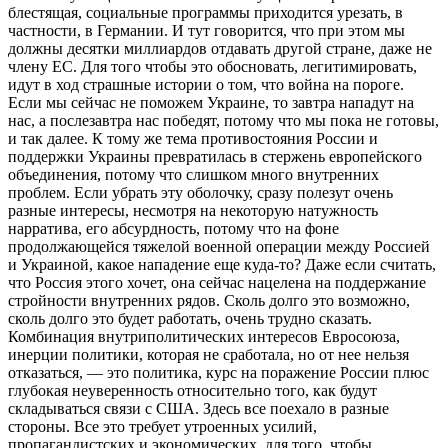
блестящая, социальные программы приходится урезать, в
частности, в Германии. И тут говорится, что при этом мы
должны десятки миллиардов отдавать другой стране, даже не
члену ЕС. Для того чтобы это обосновать, легитимировать,
идут в ход страшные истории о том, что война на пороге.
Если мы сейчас не поможем Украине, то завтра нападут на
нас, а послезавтра нас победят, потому что мы пока не готовы,
и так далее. К тому же тема противостояния России и
поддержки Украины превратилась в стержень европейского
объединения, потому что слишком много внутренних
проблем. Если убрать эту оболочку, сразу полезут очень
разные интересы, несмотря на некоторую натужность
нарратива, его абсурдность, потому что на фоне
продолжающейся тяжелой военной операции между Россией
и Украиной, какое нападение еще куда-то? Даже если считать,
что Россия этого хочет, она сейчас нацелена на поддержание
стройности внутренних рядов. Сколь долго это возможно,
сколь долго это будет работать, очень трудно сказать.
Комбинация внутриполитических интересов Евросоюза,
инерции политики, которая не сработала, но от нее нельзя
отказаться, — это политика, курс на поражение России плюс
глубокая неуверенность относительно того, как будут
складываться связи с США. Здесь все поехало в разные
стороны. Все это требует утроенных усилий,
пропагандистских и экономических, для того, чтобы