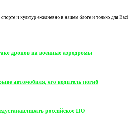
спорте и культур ежедневно в нашем блоге и только для Вас!
таке дронов на военные аэродромы
ыве автомобиля, его водитель погиб
редустанавливать российское ПО