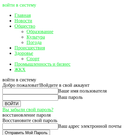
войти в систему
Главная
Новости
Общество
Образование
Культура
Погода
Происшествия
Здоровье
Спорт
Промышленность и бизнес
ЖКХ
войти в систему
Добро пожаловат!
Войдите в свой аккаунт
Ваше имя пользователя
Ваш пароль
Вы забыли свой пароль?
восстановление пароля
Восстановите свой пароль
Ваш адрес электронной почты