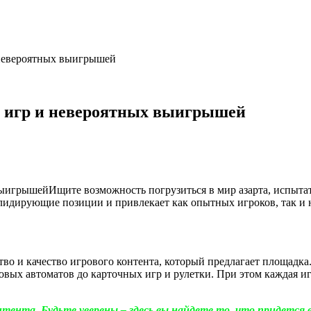
и невероятных выигрышей
ых игр и невероятных выигрышей
Ищите возможность погрузиться в мир азарта, испыт
 лидирующие позиции и привлекает как опытных игроков, так и 
во и качество игрового контента, который предлагает площадка
гровых автоматов до карточных игр и рулетки. При этом каждая
тента. Будьте уверены – здесь вы найдете то, что придется в