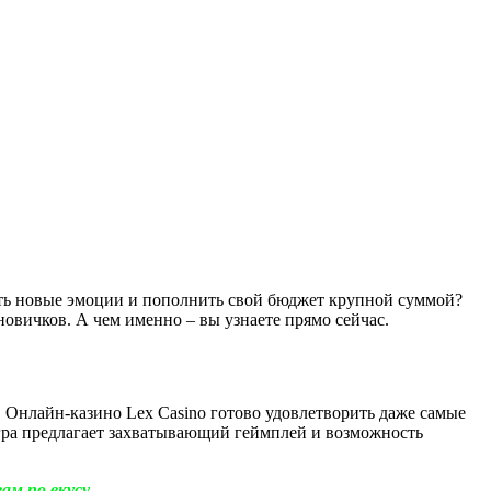
ать новые эмоции и пополнить свой бюджет крупной суммой?
новичков. А чем именно – вы узнаете прямо сейчас.
. Онлайн-казино Lex Casino готово удовлетворить даже самые
 игра предлагает захватывающий геймплей и возможность
ам по вкусу.