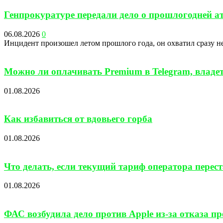
Генпрокуратуре передали дело о прошлогодней а
06.08.2026
0
Инцидент произошел летом прошлого года, он охватил сразу не
Можно ли оплачивать Premium в Telegram, владе
01.08.2026
Как избавиться от вдовьего горба
01.08.2026
Что делать, если текущий тариф оператора перес
01.08.2026
ФАС возбудила дело против Apple из-за отказа п