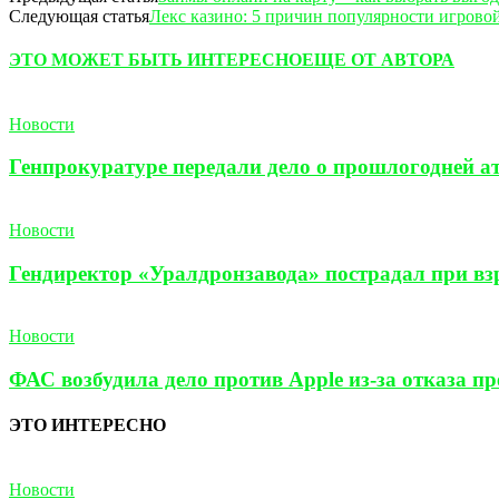
Следующая статья
Лекс казино: 5 причин популярности игрово
ЭТО МОЖЕТ БЫТЬ ИНТЕРЕСНО
ЕЩЕ ОТ АВТОРА
Новости
Генпрокуратуре передали дело о прошлогодней а
Новости
Гендиректор «Уралдронзавода» пострадал при взр
Новости
ФАС возбудила дело против Apple из-за отказа п
ЭТО ИНТЕРЕСНО
Новости