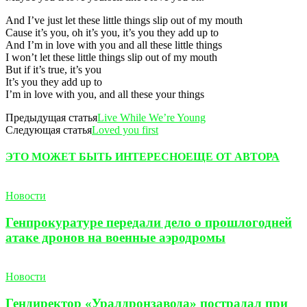
And I’ve just let these little things slip out of my mouth
Cause it’s you, oh it’s you, it’s you they add up to
And I’m in love with you and all these little things
I won’t let these little things slip out of my mouth
But if it’s true, it’s you
It’s you they add up to
I’m in love with you, and all these your things
Предыдущая статья
Live While We’re Young
Следующая статья
Loved you first
ЭТО МОЖЕТ БЫТЬ ИНТЕРЕСНО
ЕЩЕ ОТ АВТОРА
Новости
Генпрокуратуре передали дело о прошлогодней
атаке дронов на военные аэродромы
Новости
Гендиректор «Уралдронзавода» пострадал при