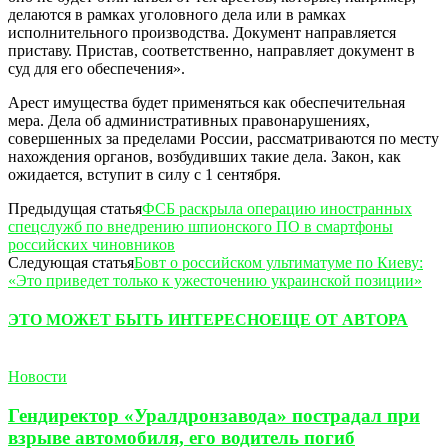
делаются в рамках уголовного дела или в рамках
исполнительного производства. Документ направляется
приставу. Пристав, соответственно, направляет документ в
суд для его обеспечения».
Арест имущества будет применяться как обеспечительная
мера. Дела об административных правонарушениях,
совершенных за пределами России, рассматриваются по месту
нахождения органов, возбудивших такие дела. Закон, как
ожидается, вступит в силу с 1 сентября.
Предыдущая статья
ФСБ раскрыла операцию иностранных
спецслужб по внедрению шпионского ПО в смартфоны
российских чиновников
Следующая статья
Бовт о российском ультиматуме по Киеву:
«Это приведет только к ужесточению украинской позиции»
ЭТО МОЖЕТ БЫТЬ ИНТЕРЕСНО
ЕЩЕ ОТ АВТОРА
Новости
Гендиректор «Уралдронзавода» пострадал при
взрыве автомобиля, его водитель погиб