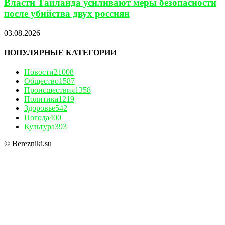
Власти Таиланда усиливают меры безопасности
после убийства двух россиян
03.08.2026
ПОПУЛЯРНЫЕ КАТЕГОРИИ
Новости
21008
Общество
1587
Происшествия
1358
Политика
1219
Здоровье
542
Погода
400
Культура
393
© Berezniki.su