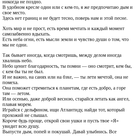
никогда не поздно.
В удобном кресле один или с кем-то, я же предпочитаю дым и
свое место.
Здесь нет границ и не будет тесно, поверь нам и этой песне.
Хоть мир и не прост, есть время мечтать и каждый момент
самозабвенно вдыхать.
Есть неба огни, есть мысли земли и чувство души о том, что
мы не одни.
Так бывает иногда, когда смотришь, между делом иногда
хвалишь небо.
Небо ценит благодарность, ты помни — оно смотрит, кем бы,
с кем бы ты не был.
И не важно, на санях или на бэхе, — ты лети мечтой, она не
помеха.
Она поможет стремиться к планетам, где есть добро, а горе
там — летом.
Или осенью, даже доброй весною, старайся летать как ангел,
плавая морем.
Играйся с дельфином, ищи Атлантиду, найди тот, который
прохожий не слышал.
Короче будь проще, открой свои ушки и пусть твое «Я»
увидит всю душу.
Выпусти дым, попей и покушай. Давай улыбнись. Все