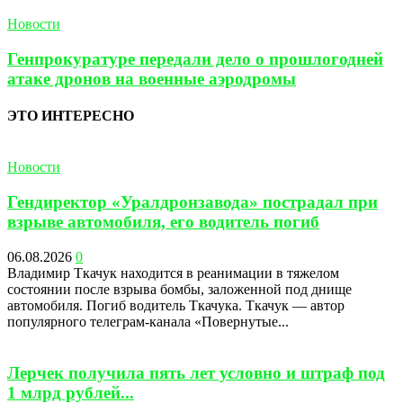
Новости
Генпрокуратуре передали дело о прошлогодней
атаке дронов на военные аэродромы
ЭТО ИНТЕРЕСНО
Новости
Гендиректор «Уралдронзавода» пострадал при
взрыве автомобиля, его водитель погиб
06.08.2026
0
Владимир Ткачук находится в реанимации в тяжелом
состоянии после взрыва бомбы, заложенной под днище
автомобиля. Погиб водитель Ткачука. Ткачук — автор
популярного телеграм-канала «Повернутые...
Лерчек получила пять лет условно и штраф под
1 млрд рублей...