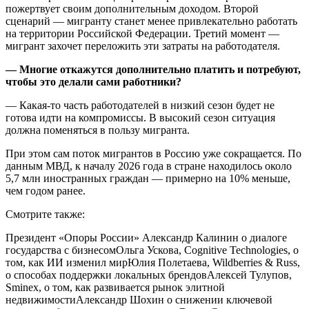
пожертвует своим дополнительным доходом. Второй
сценарий — мигранту станет менее привлекательно работать
на территории Российской Федерации. Третий момент —
мигрант захочет переложить эти затраты на работодателя.
— Многие откажутся дополнительно платить и потребуют,
чтобы это делали сами работники?
— Какая-то часть работодателей в низкий сезон будет не
готова идти на компромиссы. В высокий сезон ситуация
должна поменяться в пользу мигранта.
При этом сам поток мигрантов в Россию уже сокращается. По
данным МВД, к началу 2026 года в стране находилось около
5,7 млн иностранных граждан — примерно на 10% меньше,
чем годом ранее.
Смотрите также:
Президент «Опоры России» Александр Калинин о диалоге
государства с бизнесомОльга Ускова, Cognitive Technologies, о
том, как ИИ изменил мирЮлия Полетаева, Wildberries & Russ,
о способах поддержки локальных брендовАлексей Тулупов,
Sminex, о том, как развивается рынок элитной
недвижимостиАлександр Шохин о снижении ключевой