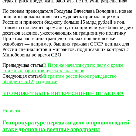
страх и риск продолжать работать, не получив разрешения».
По словам председателя Госдумы Вячеслава Володина, новые
пошлины должны повысить «уровень приезжающих» в
Россию и принести бюджету больше 15 млрд рублей в год.
Только за последнее время депутаты приняли уже больше двух
десятков законов, ужесточающих миграционную политику.
При этом часть иностранцев от новых пошлин все же
освободят — например, бывших граждан СССР, ценных для
России специалистов и мигрантов, подписавших контракт с
Минобороны во время СВО.
Предыдущая статья
В Париже начался суд по делу о краже
книжных раритетов русских классиков
Следующая статья
Мигрантам российское гражданство
обойдется в 12 раз дороже
ЭТО МОЖЕТ БЫТЬ ИНТЕРЕСНО
ЕЩЕ ОТ АВТОРА
Новости
Генпрокуратуре передали дело о прошлогодней
атаке дронов на военные аэродромы