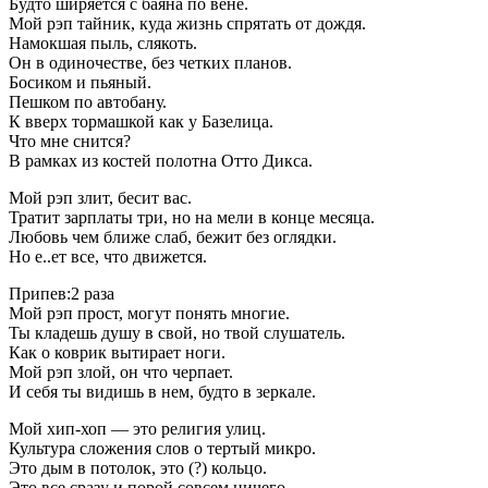
Будто ширяется с баяна по вене.
Мой рэп тайник, куда жизнь спрятать от дождя.
Намокшая пыль, слякоть.
Он в одиночестве, без четких планов.
Босиком и пьяный.
Пешком по автобану.
К вверх тормашкой как у Базелица.
Что мне снится?
В рамках из костей полотна Отто Дикса.
Мой рэп злит, бесит вас.
Тратит зарплаты три, но на мели в конце месяца.
Любовь чем ближе слаб, бежит без оглядки.
Но е..ет все, что движется.
Припев:2 раза
Мой рэп прост, могут понять многие.
Ты кладешь душу в свой, но твой слушатель.
Как о коврик вытирает ноги.
Мой рэп злой, он что черпает.
И себя ты видишь в нем, будто в зеркале.
Мой хип-хоп — это религия улиц.
Культура сложения слов о тертый микро.
Это дым в потолок, это (?) кольцо.
Это все сразу и порой совсем ничего.