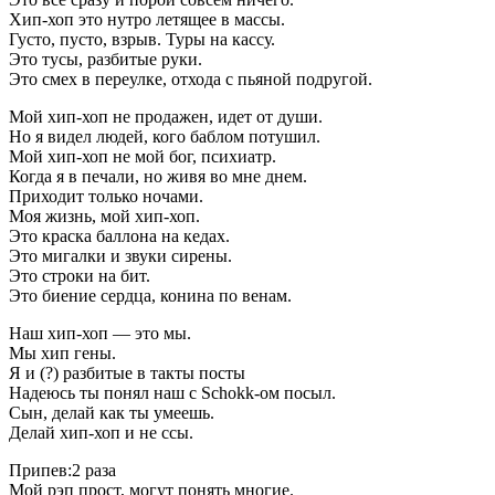
Хип-хоп это нутро летящее в массы.
Густо, пусто, взрыв. Туры на кассу.
Это тусы, разбитые руки.
Это смех в переулке, отхода с пьяной подругой.
Мой хип-хоп не продажен, идет от души.
Но я видел людей, кого баблом потушил.
Мой хип-хоп не мой бог, психиатр.
Когда я в печали, но живя во мне днем.
Приходит только ночами.
Моя жизнь, мой хип-хоп.
Это краска баллона на кедах.
Это мигалки и звуки сирены.
Это строки на бит.
Это биение сердца, конина по венам.
Наш хип-хоп — это мы.
Мы хип гены.
Я и (?) разбитые в такты посты
Надеюсь ты понял наш с Schokk-ом посыл.
Сын, делай как ты умеешь.
Делай хип-хоп и не ссы.
Припев:2 раза
Мой рэп прост, могут понять многие.