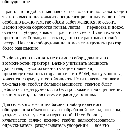
оборудование.
Правильно подобранная навеска позволяет использовать один
трактор вместо нескольких специализированных машин. Это
особенно важно там, где объем работ меняется по сезону.
Весной нужна обработка почвы, летом — перевозка и покос,
осенью — уборка, зимой — расчистка снега. Если техника
простаивает большую часть года, она не раскрывает свой
ресурс. Навесное оборудование помогает загрузить трактор
более равномерно.
Выбор нужно начинать не с самого оборудования, а с
возможностей трактора. Важно учитывать мощность
двигателя, грузоподъемность задней навески,
производительность гидравлики, тип ВОМ, массу машины,
колесную формулу и устойчивость. Если навеска слишком
тяжелая или требует большей мощности, трактор будет
работать с перегрузкой. Это быстро скажется на сцеплении,
трансмиссии, гидросистеме и расходе топлива.
Для сельского хозяйства базовый набор навесного
оборудования обычно связан с обработкой почвы, посевом,
уходом за культурами и перевозкой. Плуг, борона,
культиватор, сеялка, косилка, грабли, валкообразователь,
опрыскиватель, разбрасыватель удобрений — все это