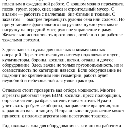
полезным в ежедневной работе. С ковшом можно перемещать
песок, грунт, зерно, снег, навоз и строительный мусор. С
вилами — работать с паллетами, биг-бэгами и тюками. С
захватом — быстрее перемещать рулоны сена или соломы. Но
при установке фронтального погрузчика нужно учитывать
нагрузку на передний мост, рулевое управление и раму.
Желательно использовать противовес, особенно при работе с
тяжелыми грузами.
Задняя навеска нужна для полевых и коммунальных
операций. Через трехточечную систему подключают плуги,
культиваторы, бороны, косилки, щетки, отвалы и другое
оборудование. Здесь важна не только грузоподъемность, но и
совместимость по категории навески. Если оборудование не
подходит по креплениям или геометрии, работа будет
неудобной и небезопасной для узлов трактора.
Отдельно стоит проверить вал отбора мощности. Многие
агрегаты работают через ВОМ: косилки, пресс-подборщики,
опрыскиватели, разбрасыватели, измельчители. Нужно
учитывать требуемые обороты, направление вращения, тип
карданного вала и защиту. Неправильное подключение может
привести к поломке агрегата или перегрузке трактора.
Гидравлика важна для оборудования с активными рабочими