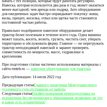
начать с тех позиций, которые будут работать регулярно.
Навеска, которая используется два раза в год, может оказаться
менее выгодной, чем аренда или подряд. Зато оборудование
для ежедневных задач быстро оправдывает покупку: ковш,
вилы, прицеп, косилка, отвал или щетка часто становятся
постоянной частью работы.
Правильно подобранное навесное оборудование делает
трактор более полезным в течение всего года. Одна машина
может пахать, косить, возить, грузить, чистить снег, убирать
территорию и обслуживать ферму. Главное — не перегружать
трактор неподходящей навеской и заранее проверять
совместимость по мощности, массе, гидравлике и
креплениям.
При подготовке статьи частично использованы материалы с
сайта emteh.ru —
навесное оборудование для трактора
Дата публикации: 14 июля 2022 год
Предыдущая статья
Главного прокурора Международного
уголовного суда отстранили от работы
Следующая статья
Профессиональная переподготовка по
психиатрии без медицинского образования: возможно ли это
и какие есть ограничения?