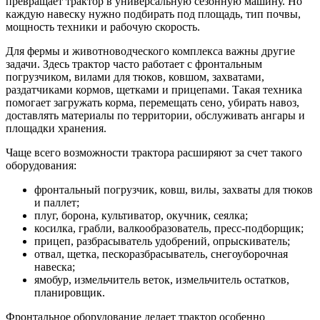
превращает трактор в универсальную сезонную машину. Но
каждую навеску нужно подбирать под площадь, тип почвы,
мощность техники и рабочую скорость.
Для фермы и животноводческого комплекса важны другие
задачи. Здесь трактор часто работает с фронтальным
погрузчиком, вилами для тюков, ковшом, захватами,
раздатчиками кормов, щетками и прицепами. Такая техника
помогает загружать корма, перемещать сено, убирать навоз,
доставлять материалы по территории, обслуживать ангары и
площадки хранения.
Чаще всего возможности трактора расширяют за счет такого
оборудования:
фронтальный погрузчик, ковш, вилы, захваты для тюков
и паллет;
плуг, борона, культиватор, окучник, сеялка;
косилка, грабли, валкообразователь, пресс-подборщик;
прицеп, разбрасыватель удобрений, опрыскиватель;
отвал, щетка, пескоразбрасыватель, снегоуборочная
навеска;
ямобур, измельчитель веток, измельчитель остатков,
планировщик.
Фронтальное оборудование делает трактор особенно