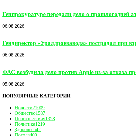
Генпрокуратуре передали дело о прошлогодней а
06.08.2026
Гендиректор «Уралдронзавода» пострадал при взр
06.08.2026
ФАС возбудила дело против Apple из-за отказа п
05.08.2026
ПОПУЛЯРНЫЕ КАТЕГОРИИ
Новости
21009
Общество
1587
Происшествия
1358
Политика
1219
Здоровье
542
Погода
400