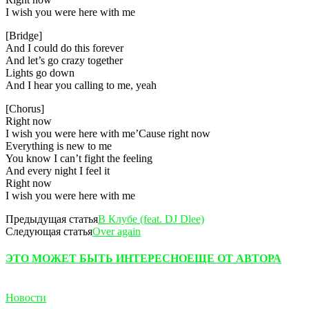
I wish you were here with me
[Bridge]
And I could do this forever
And let’s go crazy together
Lights go down
And I hear you calling to me, yeah
[Chorus]
Right now
I wish you were here with me’Cause right now
Everything is new to me
You know I can’t fight the feeling
And every night I feel it
Right now
I wish you were here with me
Предыдущая статья
В Клубе (feat. DJ Dlee)
Следующая статья
Over again
ЭТО МОЖЕТ БЫТЬ ИНТЕРЕСНО
ЕЩЕ ОТ АВТОРА
Новости