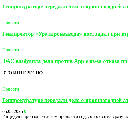
Генпрокуратуре передали дело о прошлогодней а
Новости
Гендиректор «Уралдронзавода» пострадал при взр
Новости
ФАС возбудила дело против Apple из-за отказа п
ЭТО ИНТЕРЕСНО
Новости
Генпрокуратуре передали дело о прошлогодней а
06.08.2026
0
Инцидент произошел летом прошлого года, он охватил сразу не