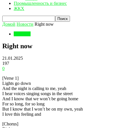
Промышленность и бизнес
ЖКХ
Домой
Новости
Right now
Новости
Right now
21.01.2025
197
0
[Verse 1]
Lights go down
And the night is calling to me, yeah
I hear voices singing songs in the street
And I know that we won’t be going home
For so long, for so long
But I know that I won’t be on my own, yeah
I love this feeling and
[Chorus]