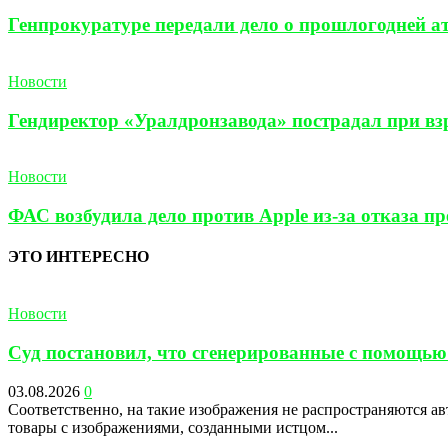
Генпрокуратуре передали дело о прошлогодней а
Новости
Гендиректор «Уралдронзавода» пострадал при взр
Новости
ФАС возбудила дело против Apple из-за отказа п
ЭТО ИНТЕРЕСНО
Новости
Суд постановил, что сгенерированные с помощью
03.08.2026
0
Соответственно, на такие изображения не распространяются а
товары с изображениями, созданными истцом...