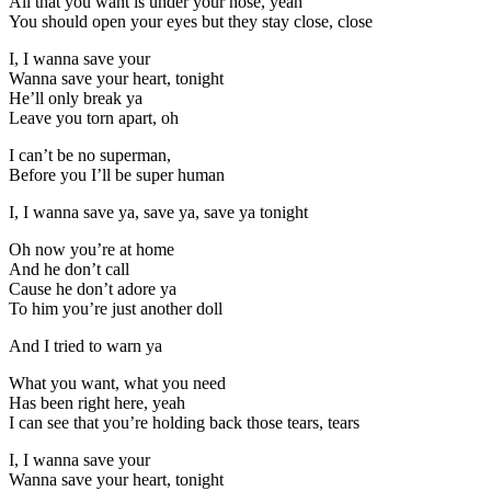
All that you want is under your nose, yeah
You should open your eyes but they stay close, close
I, I wanna save your
Wanna save your heart, tonight
He’ll only break ya
Leave you torn apart, oh
I can’t be no superman,
Before you I’ll be super human
I, I wanna save ya, save ya, save ya tonight
Oh now you’re at home
And he don’t call
Cause he don’t adore ya
To him you’re just another doll
And I tried to warn ya
What you want, what you need
Has been right here, yeah
I can see that you’re holding back those tears, tears
I, I wanna save your
Wanna save your heart, tonight