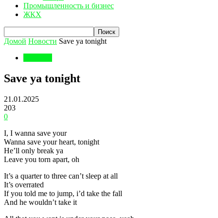
Промышленность и бизнес
ЖКХ
Домой
Новости
Save ya tonight
Новости
Save ya tonight
21.01.2025
203
0
I, I wanna save your
Wanna save your heart, tonight
He’ll only break ya
Leave you torn apart, oh
It’s a quarter to three can’t sleep at all
It’s overrated
If you told me to jump, i’d take the fall
And he wouldn’t take it