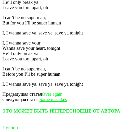
He’ll only break ya
Leave you torn apart, oh
I can’t be no superman,
But for you I’ll be super human
I, I wanna save ya, save ya, save ya tonight
I, I wanna save your
Wanna save your heart, tonight
He’ll only break ya
Leave you torn apart, oh
I can’t be no superman,
Before you I’ll be super human
I, I wanna save ya, save ya, save ya tonight
Предыдущая статья
Over again
Следующая статья
Same mistakes
ЭТО МОЖЕТ БЫТЬ ИНТЕРЕСНО
ЕЩЕ ОТ АВТОРА
Новости