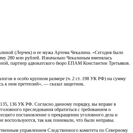
алиной (Лерчек) и ее мужа Артема Чекалина. «Сегодня было
умму 280 млн рублей. Изначально Чекалиным вменялась
линой, партнер адвокатского бюро ЕПАМ Константин Третьяков.
огов в особо крупном размере (ч. 2 ст. 198 УК РФ) на сумму
сь к ним претензий», — сказал защитник.
135, 136 УК РФ. Согласно данному порядку, вы вправе в
головного преследования обратиться с требованием о
несшего постановление о прекращении уголовного дела и
е воспользуются, так как понимали, что были неправы.
дственным управлением Следственного комитета по Северному