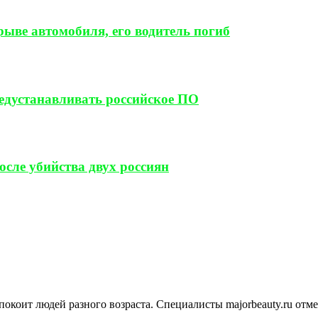
ыве автомобиля, его водитель погиб
редустанавливать российское ПО
сле убийства двух россиян
покоит людей разного возраста. Специалисты majorbeauty.ru отм