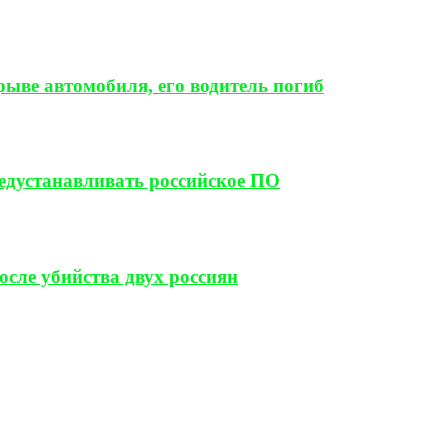
ыве автомобиля, его водитель погиб
редустанавливать российское ПО
сле убийства двух россиян