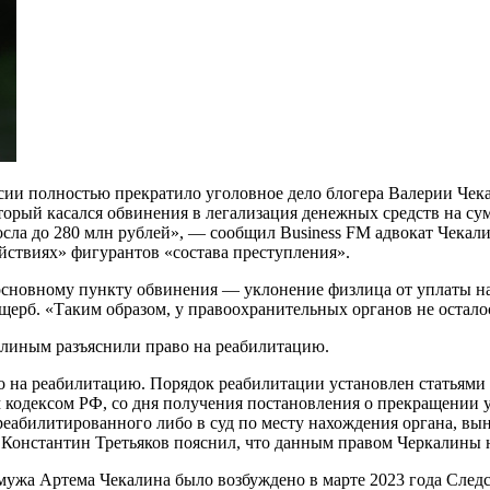
сии полностью прекратило уголовное дело блогера Валерии Чек
торый касался обвинения в легализация денежных средств на с
росла до 280 млн рублей», — сообщил Business FM адвокат Чека
ействиях» фигурантов «состава преступления».
 основному пункту обвинения — уклонение физлица от уплаты нал
щерб. «Таким образом, у правоохранительных органов не остало
алиным разъяснили право на реабилитацию.
о на реабилитацию. Порядок реабилитации установлен статьями 
 кодексом РФ, со дня получения постановления о прекращении у
реабилитированного либо в суд по месту нахождения органа, вы
 Константин Третьяков пояснил, что данным правом Черкалины н
 мужа Артема Чекалина было возбуждено в марте 2023 года Сле