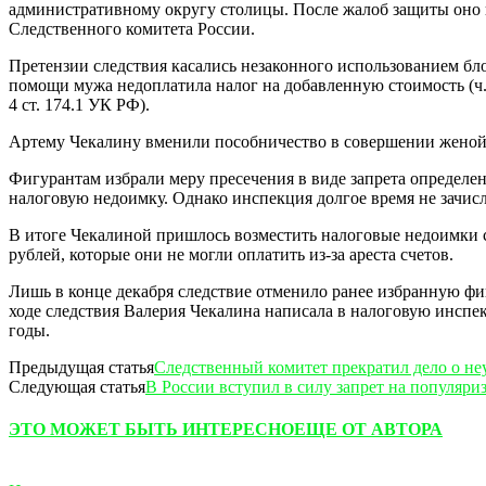
административному округу столицы. После жалоб защиты оно 
Следственного комитета России.
Претензии следствия касались незаконного использованием б
помощи мужа недоплатила налог на добавленную стоимость (ч. 2
4 ст. 174.1 УК РФ).
Артему Чекалину вменили пособничество в совершении женой 
Фигурантам избрали меру пресечения в виде запрета определен
налоговую недоимку. Однако инспекция долгое время не зачис
В итоге Чекалиной пришлось возместить налоговые недоимки 
рублей, которые они не могли оплатить из-за ареста счетов.
Лишь в конце декабря следствие отменило ранее избранную фиг
ходе следствия Валерия Чекалина написала в налоговую инспе
годы.
Предыдущая статья
Следственный комитет прекратил дело о неу
Следующая статья
В России вступил в силу запрет на популяр
ЭТО МОЖЕТ БЫТЬ ИНТЕРЕСНО
ЕЩЕ ОТ АВТОРА