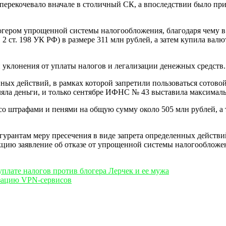
перекочевало вначале в столичный СК, а впоследствии было пр
логером упрощенной системы налогообложения, благодаря чему 
 ст. 198 УК РФ) в размере 311 млн рублей, а затем купила валю
уклонения от уплаты налогов и легализации денежных средств.
ных действий, в рамках которой запретили пользоваться сотовой
ляла деньги, и только сентябре ИФНС № 43 выставила максималь
со штрафами и пенями на общую сумму около 505 млн рублей, а
урантам меру пресечения в виде запрета определенных действий
кцию заявление об отказе от упрощенной системы налогообложен
плате налогов против блогера Лерчек и ее мужа
изацию VPN-сервисов