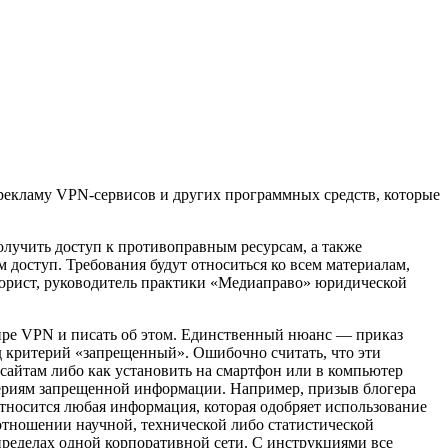
ь рекламу VPN-сервисов и других программных средств, которые
олучить доступ к противоправным ресурсам, а также
доступ. Требования будут относиться ко всем материалам,
 юрист, руководитель практики «Медиаправо» юридической
ре VPN и писать об этом. Единственный нюанс — приказ
д критерий «запрещенный». Ошибочно считать, что эти
 сайтам либо как установить на смартфон или в компьютер
териям запрещенной информации. Например, призыв блогера
относится любая информация, которая одобряет использование
отношении научной, технической либо статистической
ределах одной корпоративной сети. С инструкциями все