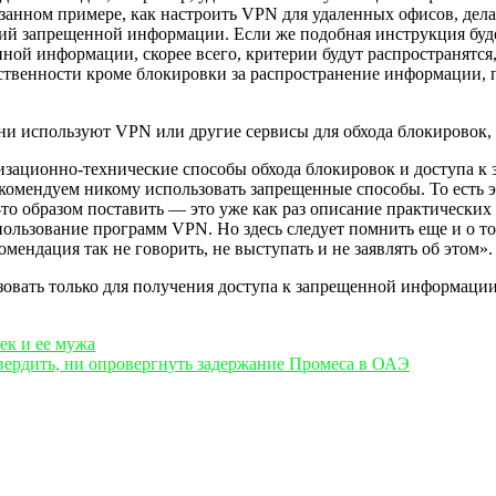
занном примере, как настроить VPN для удаленных офисов, дел
рий запрещенной информации. Если же подобная инструкция буд
ной информации, скорее всего, критерии будут распространятся
ственности кроме блокировки за распространение информации, 
они используют VPN или другие сервисы для обхода блокировок,
зационно-технические способы обхода блокировок и доступа к з
рекомендуем никому использовать запрещенные способы. То есть 
им-то образом поставить — это уже как раз описание практическ
использование программ VPN. Но здесь следует помнить еще и о т
ендация так не говорить, не выступать и не заявлять об этом».
зовать только для получения доступа к запрещенной информации, 
ек и ее мужа
вердить, ни опровергнуть задержание Промеса в ОАЭ