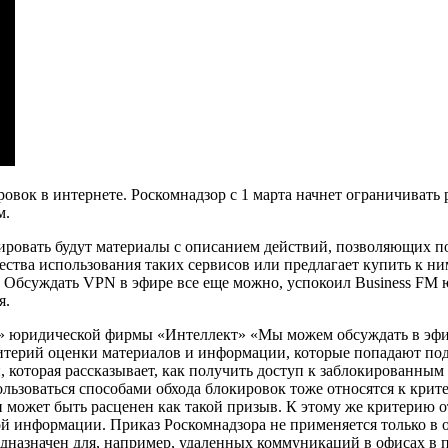
ровок в интернете. Роскомнадзор с 1 марта начнет ограничиват
м.
ировать будут материалы с описанием действий, позволяющих п
тва использования таких сервисов или предлагает купить к ним 
. Обсуждать VPN в эфире все еще можно, успокоил Business FM
я.
» юридической фирмы «Интеллект» «Мы можем обсуждать в эфи
критерий оценки материалов и информации, которые попадают по
и, которая рассказывает, как получить доступ к заблокированным
льзоваться способами обхода блокировок тоже относятся к кри
и может быть расценен как такой призыв. К этому же критерию 
й информации. Приказ Роскомнадзора не применяется только в 
назначен для, например, удаленных коммуникаций в офисах в п