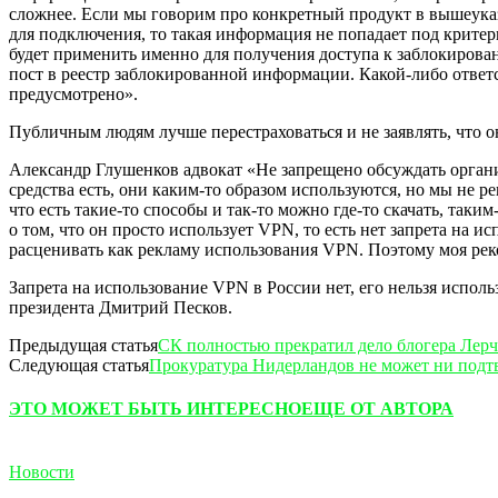
сложнее. Если мы говорим про конкретный продукт в вышеука
для подключения, то такая информация не попадает под крите
будет применить именно для получения доступа к заблокирован
пост в реестр заблокированной информации. Какой-либо ответ
предусмотрено».
Публичным людям лучше перестраховаться и не заявлять, что 
Александр Глушенков адвокат «Не запрещено обсуждать органи
средства есть, они каким-то образом используются, но мы не 
что есть такие-то способы и так-то можно где-то скачать, так
о том, что он просто использует VPN, то есть нет запрета на 
расценивать как рекламу использования VPN. Поэтому моя реком
Запрета на использование VPN в России нет, его нельзя исполь
президента Дмитрий Песков.
Предыдущая статья
СК полностью прекратил дело блогера Лерч
Следующая статья
Прокуратура Нидерландов не может ни подт
ЭТО МОЖЕТ БЫТЬ ИНТЕРЕСНО
ЕЩЕ ОТ АВТОРА
Новости