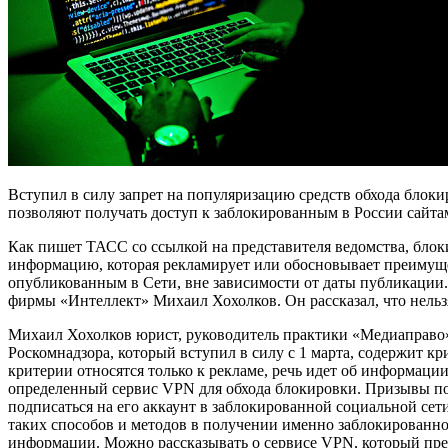
Вступил в силу запрет на популяризацию средств обхода блоки
позволяют получать доступ к заблокированным в России сайта
Как пишет ТАСС со ссылкой на представителя ведомства, блок
информацию, которая рекламирует или обосновывает преимущес
опубликованным в Сети, вне зависимости от даты публикации
фирмы «Интеллект» Михаил Хохолков. Он рассказал, что нельз
Михаил Хохолков юрист, руководитель практики «Медиаправо
Роскомнадзора, который вступил в силу с 1 марта, содержит 
критерии относятся только к рекламе, речь идет об информаци
определенный сервис VPN для обхода блокировки. Призывы по
подписаться на его аккаунт в заблокированной социальной сет
таких способов и методов в получении именно заблокированно
информации. Можно рассказывать о сервисе VPN, который пред