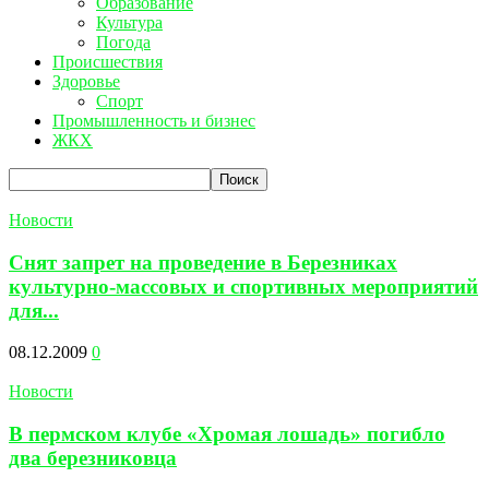
Образование
Культура
Погода
Происшествия
Здоровье
Спорт
Промышленность и бизнес
ЖКХ
Новости
Снят запрет на проведение в Березниках
культурно-массовых и спортивных мероприятий
для...
08.12.2009
0
Новости
В пермском клубе «Хромая лошадь» погибло
два березниковца