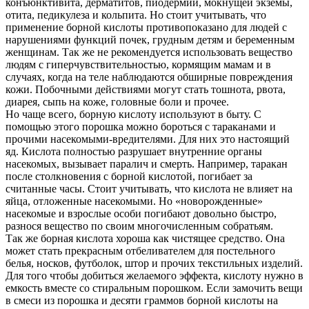
конъюнктивита, дерматитов, пиодермии, мокнущей экземы,
отита, педикулеза и кольпита. Но стоит учитывать, что
применение борной кислоты противопоказано для людей с
нарушениями функций почек, грудным детям и беременным
женщинам. Так же не рекомендуется использовать вещество
людям с гиперчувствительностью, кормящим мамам и в
случаях, когда на теле наблюдаются обширные повреждения
кожи. Побочными действиями могут стать тошнота, рвота,
диарея, сыпь на коже, головные боли и прочее.
Но чаще всего, борную кислоту используют в быту. С
помощью этого порошка можно бороться с тараканами и
прочими насекомыми-вредителями. Для них это настоящий
яд. Кислота полностью разрушает внутренние органы
насекомых, вызывает паралич и смерть. Например, таракан
после столкновения с борной кислотой, погибает за
считанные часы. Стоит учитывать, что кислота не влияет на
яйца, отложенные насекомыми. Но «новорожденные»
насекомые и взрослые особи погибают довольно быстро,
разнося вещество по своим многочисленным собратьям.
Так же борная кислота хороша как чистящее средство. Она
может стать прекрасным отбеливателем для постельного
белья, носков, футболок, штор и прочих текстильных изделий.
Для того чтобы добиться желаемого эффекта, кислоту нужно в
емкость вместе со стиральным порошком. Если замочить вещи
в смеси из порошка и десяти граммов борной кислоты на