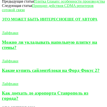
Предыдущая статья
Плитка Grasaro: особенности производства
Следующая статья
Принцип действия CDMA репитеров
сотовой связи
ЭТО МОЖЕТ БЫТЬ ИНТЕРЕСНО
ЕЩЕ ОТ АВТОРА
Лайфхаки
Можно ли укладывать напольную плитку на
стены?
Лайфхаки
Какие купить сайлентблоки на Форд Фокус 2?
Лайфхаки
Как доехать до аэропорта Ставрополь из
города?